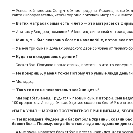
— Успешный человек. Хочу, чтобы моя родина, Украина, тоже бы
сайте «Обозреватель», чтобы хорошо покупали матрасы «Венето
— В этих матрасах зима есть и лето — это матрасы от фирмы
— Или как у Бендера, помнишь? «Человек, лишенный матраса, жал
— Миша, ты был сказочно богат в начале 90-х, потом все по
— У меня три сына и дочь (
У Бродского двое сыновей от первого б
— Куда ты вкладываешь деньги?
— Баскетбол. Покупаю новые станки, постоянно что-то совершенст
— Не поверишь, у меня тоже! Потому что умные люди деньги 
— Молодец!
— Так что это не показатель твоей нищеты!
— Мы зарабатываем. Трудится и первый сын, и второй. Сын веде
100 процентов. И тогда бы вообще все сказочно было! У меня все
«ПАПА УЧИЛ — МОЖНО ПОСТУПИТЬСЯ ПРИНЦИПАМИ, БЕС
— Ты президент Федерации баскетбола Украины, хозяин баск
баскетбол... Почему, когда богатые люди вкладывали деньг
— А мне очень нравится баскетбол и всегда нравился. Хотя всегд