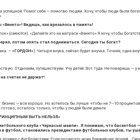
ла успешной. Помог себе — помогаю людям. Хочу, чтобы люди были бог
».
 «Венето»! Видишь, как врезалось в память!
ок» (
смеются
). «Делайте это на матрасе «Венето» Я хочу, чтобы богат
терял, потом опять стал подниматься. Сегодня ты богат?
рака. —
«ГОРДОН»
). Четыре внука, сейчас будет внучка. Точнее, одна вну
вую. Отдыхаем, путешествуем. Учу детей. Вот туда. Не поверишь — у мен
на счетах не держат!
т бизнес — все хорошо. Но хотелось бы лучше: чтобы не 7—10 проценто
 готово, осталось только, чтобы у людей были деньги.
ПРИНЦИПНЫМ БЫТЬ НЕЛЬЗЯ»
етбольного клуба «Черкаські мавпи». Я понимаю, что баскетбол —
и в футбол, становились президентами футбольных клубов, ты уше
а дружил с футболистами. Если посчитать моих ближайших друзей... Сер