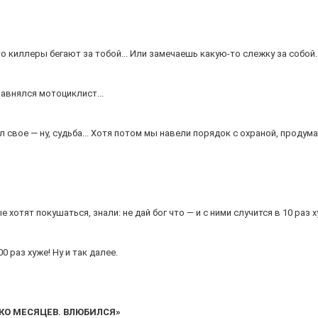
то киллеры бегают за тобой... Или замечаешь какую-то слежку за собой
авнялся мотоциклист...
свое — ну, судьба... Хотя потом мы навели порядок с охраной, продумал
 хотят покушаться, знали: не дай бог что — и с ними случится в 10 раз х
00 раз хуже! Ну и так далее.
ЬКО МЕСЯЦЕВ. ВЛЮБИЛСЯ»