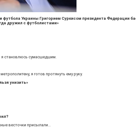
и футбола Украины Григорием Суркисом президента Федерации ба
егда дружил с футболистами»
то я становлюсь сумасшедшим.
 метрополитену, я готов протянуть ему руку.
льзя унизить»
рил?
ные весточки присылали...