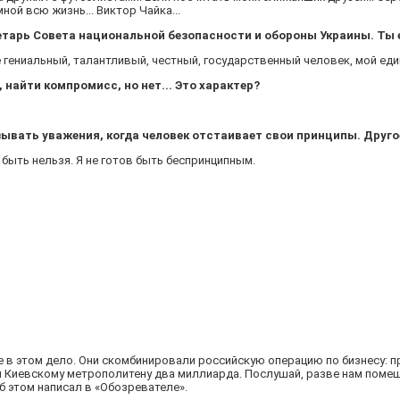
ной всю жизнь... Виктор Чайка...
етарь Совета национальной безопасности и обороны Украины. Ты 
е гениальный, талантливый, честный, государственный человек, мой е
найти компромисс, но нет... Это характер?
зывать уважения, когда человек отстаивает свои принципы. Другое
быть нельзя. Я не готов быть беспринципным.
о не в этом дело. Они скомбинировали российскую операцию по бизнесу: 
ли Киевскому метрополитену два миллиарда. Послушай, разве нам поме
б этом написал в «Обозревателе».