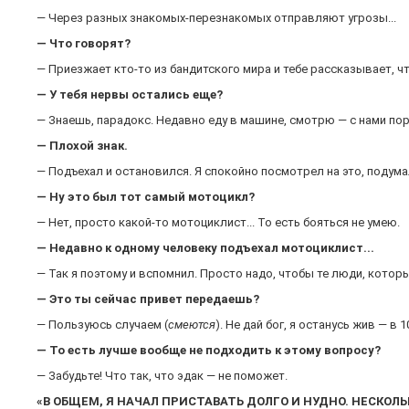
— Через разных знакомых-перезнакомых отправляют угрозы...
— Что говорят?
— Приезжает кто-то из бандитского мира и тебе рассказывает, ч
— У тебя нервы остались еще?
— Знаешь, парадокс. Недавно еду в машине, смотрю — с нами пор
— Плохой знак.
— Подъехал и остановился. Я спокойно посмотрел на это, подумал 
— Ну это был тот самый мотоцикл?
— Нет, просто какой-то мотоциклист... То есть бояться не умею.
— Недавно к одному человеку подъехал мотоциклист...
— Так я поэтому и вспомнил. Просто надо, чтобы те люди, которые
— Это ты сейчас привет передаешь?
— Пользуюсь случаем (
смеются
). Не дай бог, я останусь жив — в 1
— То есть лучше вообще не подходить к этому вопросу?
— Забудьте! Что так, что эдак — не поможет.
«В ОБЩЕМ, Я НАЧАЛ ПРИСТАВАТЬ ДОЛГО И НУДНО. НЕСКОЛ