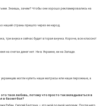
атыми. Знаешь, зачем? Чтобы они хорошо рекламировались на
ство нашей страны пришло через ее народ.
чка, три внука и сейчас будет вторая внучка. Короче, все классно!
я на счетах денег нет. Ни в Украине, ни на Западе.
в украинцев могли купить наши матрасы или наши пирожные, а
 это твоя любовь, потому что просто так вкладываться в
л в баскетбол?
ежа Рубан, Сергей Балтача — это мой родной человек. После него