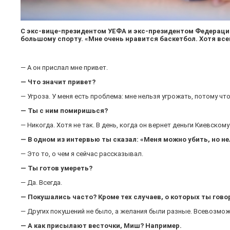
С экс-вице-президентом УЕФА и экс-президентом Федераци
большому спорту. «Мне очень нравится баскетбол. Хотя вс
— А он прислал мне привет.
— Что значит привет?
— Угроза. У меня есть проблема: мне нельзя угрожать, потому ч
— Ты с ним помиришься?
— Никогда. Хотя не так. В день, когда он вернет деньги Киевскому
— В одном из интервью ты сказал: «Меня можно убить, но не
— Это то, о чем я сейчас рассказывал.
— Ты готов умереть?
— Да. Всегда.
— Покушались часто? Кроме тех случаев, о которых ты гово
— Других покушений не было, а желания были разные. Всевозмож
— А как присылают весточки, Миш? Например.