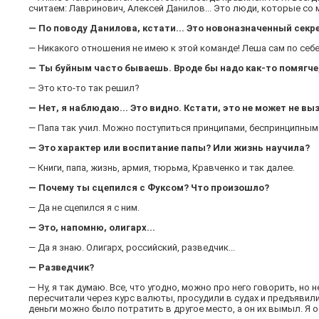
считаем: Лавринович, Алексей Данилов... Это люди, которые со м
— По поводу Данилова, кстати... Это новоназначенный секр
— Никакого отношения не имею к этой команде! Леша сам по себ
— Ты буйным часто бываешь. Вроде бы надо как-то помягче, 
— Это кто-то так решил?
— Нет, я наблюдаю... Это видно. Кстати, это не может не вы
— Папа так учил. Можно поступиться принципами, беспринципным 
— Это характер или воспитание папы? Или жизнь научила?
— Книги, папа, жизнь, армия, тюрьма, Кравченко и так далее.
— Почему ты сцепился с Фуксом? Что произошло?
— Да не сцепился я с ним.
— Это, напомню, олигарх...
— Да я знаю. Олигарх, российский, разведчик...
— Разведчик?
— Ну, я так думаю. Все, что угодно, можно про него говорить, н
пересчитали через курс валюты, просудили в судах и предъяви
деньги можно было потратить в другое место, а он их вымыл. Я о