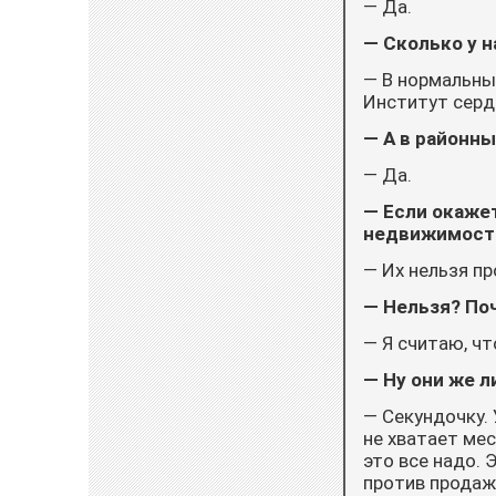
— Да.
— Сколько у н
— В нормальных
Институт серд­
— А в районны
— Да.
— Если окаже
недвижимости
— Их нельзя пр
— Нельзя? По
— Я считаю, чт
— Ну они же л
— Секундочку. 
не хватает мес
это все надо.
против продажи