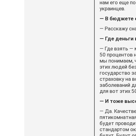
нам его еще п
украинцев.
— В бюджете е
— Расскажу сна
— Где деньги 
— Где взять — 
50 процентов 
мы понимаем, 
этих людей бе
государство з
страховку на 
заболеваний дл
для вот этих 5
— И тоже выс
— Да. Качеств
пятикомнатная
будет проводи
стандартом ок
будут. Будут 