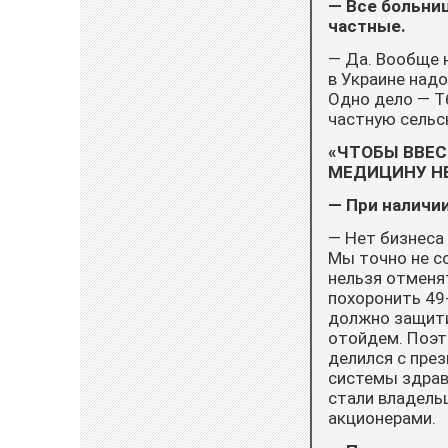
— Все больни
частные.
— Да. Вообще н
в Украине над
Одно дело — Тб
частную сельс
«ЧТОБЫ ВВЕС
МЕДИЦИНУ НЕ
— При наличи
— Нет бизнеса 
Мы точно не с
нельзя отменя
похоронить 49
должно защити
отойдем. Поэто
делился с пре
системы здраво
стали владельц
акционерами.