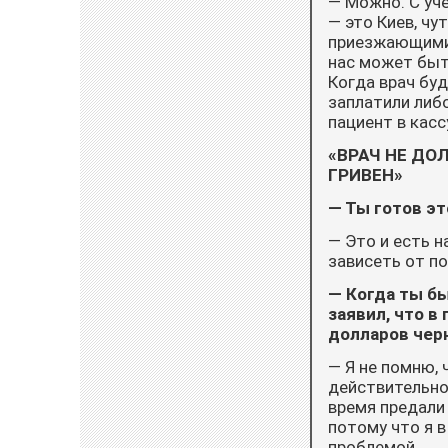
— Можно. С уче
— это Киев, чу
приезжающими,
нас может быт
Когда врач буд
заплатили либо
пациент в касс
«ВРАЧ НЕ ДО
ГРИВЕН»
— Ты готов э
— Это и есть н
зависеть от по
— Когда ты б
заявил, что в
долларов черн
— Я не помню, 
действительно.
время предали
потому что я в
проблемой.