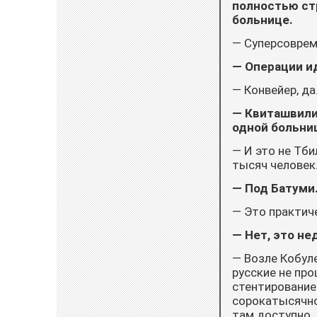
полностью ст
больнице.
— Суперсоврем
— Операции ид
— Конвейер, да
— Квиташвили,
одной больниц
— И это не Тб
тысяч человек.
— Под Батуми.
— Это практич
— Нет, это не
— Возле Кобуле
русские не про
стентирование
сорокатысячно
там доступно. 