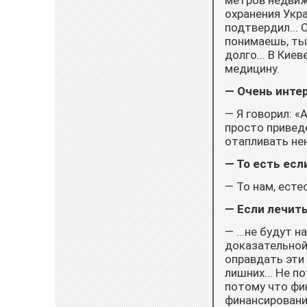
метров недвиж
охранения Укр
подтвердил... 
понимаешь, ты 
долго... В Кие
медицину.
— Очень инте
— Я говорил: «
просто привед
отапливать не
— То есть если
— То нам, ест
— Если лечить
— ...не будут 
доказательной 
оправдать эти
лишних... Не п
потому что фин
финансирование