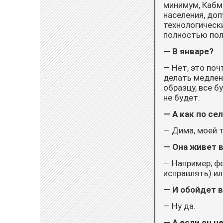
минимум, Кабм
населения, доп
технологическ
полностью пол
— В январе?
— Нет, это поч
делать медлен
образцу, все 
не будет.
— А как по се
— Дима, моей т
— Она живет в
— Например, ф
исправлять) ил
— И обойдет 
— Ну да.
— А если он 