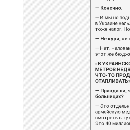
— Конечно.
— И мы не под
в Украине нель
тоже налог. Но
— Не кури, не 
— Нет. Человек
этот же бюдже
«В УКРАИНСК
МЕТРОВ НЕДВ
ЧТО-ТО ПРОД
ОТАПЛИВАТЬ
— Правда ли, 
больницах?
— Это отдельна
армейскую мед
смотреть в ту 
Это 40 миллио