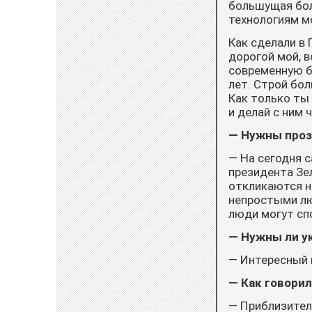
большущая бол
технологиям м
Как сделали в 
дорогой мой, в
современную б
лет. Строй бол
Как только ты
и делай с ним 
— Нужны проз
— На сегодня 
президента Зел
откликаются на
непростыми лю
люди могут спо
— Нужны ли у
— Интересный 
— Как говорил
— Приблизител