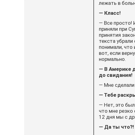
лежать в боль
— Класс!
— Все просто! 
приняли при Су
принятия закон
текста убрали
понимали, что 
вот, если верн
нормально.
— В Америке 
до свидания!
— Мне сделали 
— Тебе раскры
— Нет, это был
что мне резко с
12 дня мы с др
— Да ты что?!