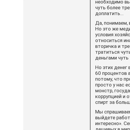
необходимо вы
чуть более тре
доплатить...
Да, понимаем, 
Но это же меди
условия хозяй
относиться ина
вторичка и тре
тратиться чут
деньгами чуть
Но этих денег 
60 процентов а
потому, что п
просто у нас е
монстр, госуд
коррупцией и о
спирт за боль
Мы спрашиваем
выйдете работа
интересно». Се
дешевых в мире