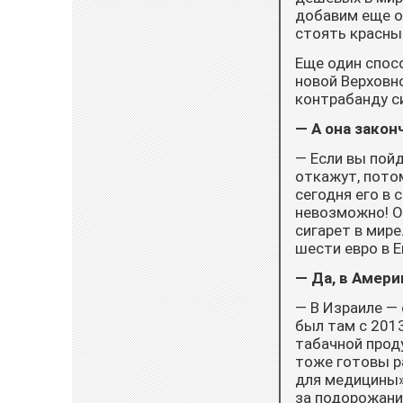
добавим еще о
стоять красный
Еще один спос
новой Верховн
контрабанду си
— А она закон
— Если вы пойд
откажут, потом
сегодня его в 
не­возможно! 
сигарет в мире
шести евро в Е
— Да, в Амери
— В Израиле — 
был там с 201
табачной проду
тоже готовы р
для медицины».
за подорожания