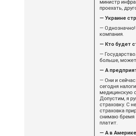
министр инфра
проехать, друг
— Украине ст
— Однозначно!
компания.
— Кто будет 
— Государство.
больше, может
— А предприя
— Они и сейчас
сегодня налоги
медицинскую с
Допустим, я р
страховку. С н
страховка прир
снимаю бремя с
платит.
— А в Америке