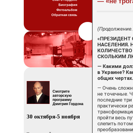
— «не трог
Биография
Фотоальбом
Обратная связь
(Продолжение.
«ПРЕЗИДЕНТ 
НАСЕЛЕНИЯ.
КОЛИЧЕСТВО 
СКОЛЬКИМ Л
— Какими дол
в Ук­ра­и­не?
общих чертах
— Очень сложн
Смотрите
не точечные. Ч
авторскую
последние три
программу
Дмитрия Гордона
практически р
трансформации
30 октября-5 ноября
пройти весь пу
слепить потом
преобразовани