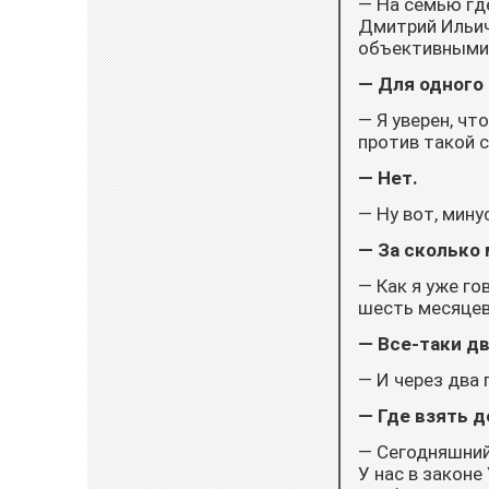
— На семью гд
Дмитрий Ильич
объективными.
— Для одного 
— Я уверен, чт
против такой 
— Нет.
— Ну вот, мину
— За сколько
— Как я уже г
шесть месяцев.
— Все-таки дв
— И через два
— Где взять 
— Сегодняшний
У нас в законе