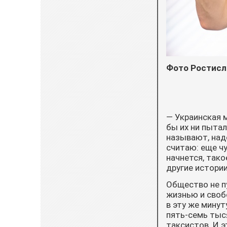
Фото Ростисл
— Украинская м
бы их ни пытал
называют, надо
считаю: еще чу
начнется, тако
другие истории
Общество не пу
жизнью и свобо
в эту же минут
пять-семь тыся
таксистов. И 