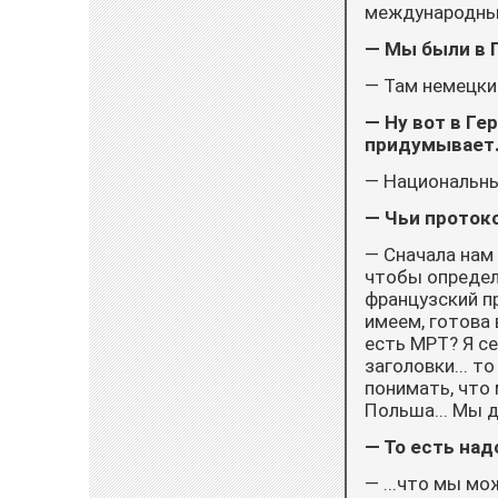
международные
— Мы были в Г
— Там немецки
— Ну вот в Ге
придумывает.
— Национальные
— Чьи проток
— Сначала нам
чтобы определ
французский п
имеем, готова
есть МРТ? Я се
заголовки... т
понимать, что
Польша... Мы д
— То есть надо
— ...что мы мо