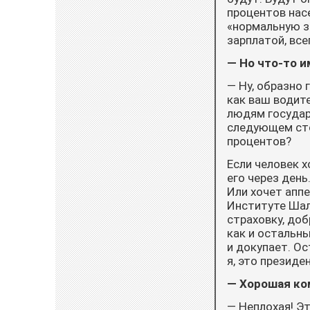
процентов нас
«нормальную за
зарплатой, все
— Но что-то 
— Ну, образно 
как ваш водит
людям государс
следующем сто
процентов?
Если человек х
его через день
Или хочет аппе
Институте Шал
страховку, до
как и остальн
и докупает. Ос
я, это президе
— Хорошая ко
— Неплохая! Э