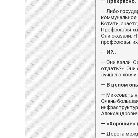
— Прекрасно.
— Либо госуда
коммунальное 
Кстати, знаете
Профсоюзы ходи
Они сказали: «
профсоюзы, их
— И?..
— Они взяли. 
отдать?». Они
лучшего хозяин
— В целом оп
— Миксовать на
Очень большая
инфраструктур
Александровича
— «Хорошие» 
— Дорога межд