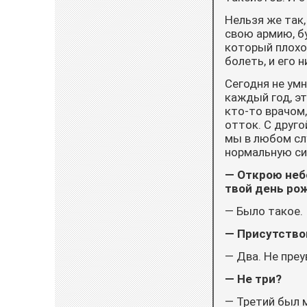
Нельзя же так,
свою армию, б
который плохо 
болеть, и его 
Сегодня не умно
каждый год, э
кто-то врачом,
отток. С друго
мы в любом сл
нормальную си
— Открою неб
твой день ро
— Было такое.
— Присутствов
— Два. Не преу
— Не три?
— Третий был 