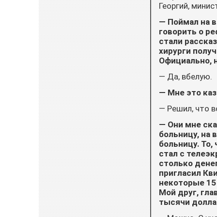
Георгий, минис
— Поймал на в
говорить о ре
стали расска
хирурги получ
Официально, 
— Да, вбелую.
— Мне это ка
— Решил, что 
— Они мне ск
больницу, на 
больницу. То,
стал с телеэк
столько денег
пригласил Кви
некоторые 15 
Мой друг, гла
тысячи долла