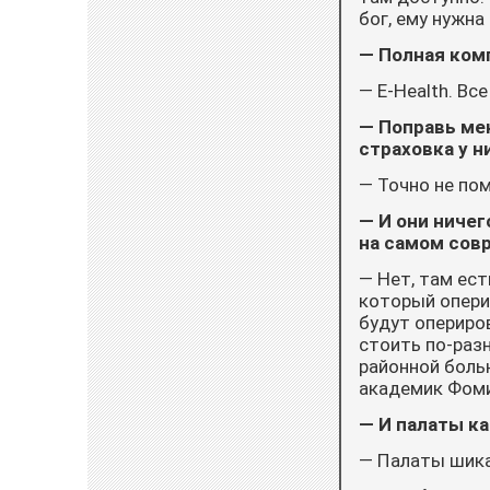
бог, ему нужна
— Полная ком
— E-Health. Вс
— Поправь мен
страховка у н
— Точно не по
— И они ничег
на самом сов
— Нет, там ест
который опери
будут опериро
стоить по-разн
районной боль
академик Фоми
— И палаты ка
— Палаты шика