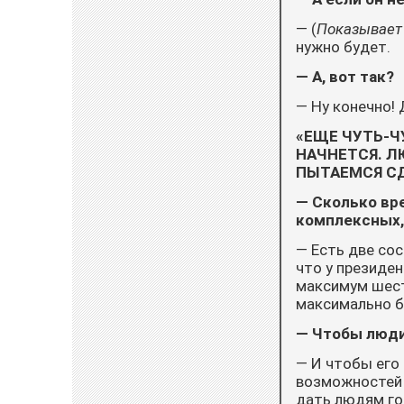
— (
Показывает
нужно будет.
— А, вот так?
— Ну конечно! 
«ЕЩЕ ЧУТЬ-Ч
НАЧНЕТСЯ. Л
ПЫТАЕМСЯ С
— Сколько вр
комплексных,
— Есть две со
что у президе
максимум шест
максимально б
— Чтобы люди
— И чтобы его
возможнос­тей
дать людям го