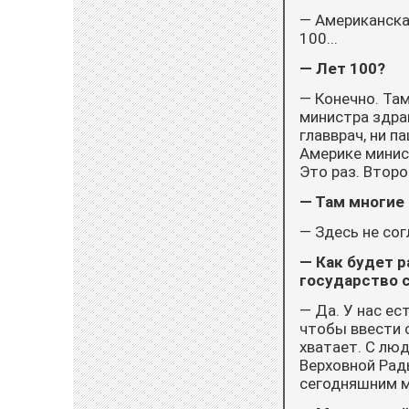
— Американская
100...
— Лет 100?
— Конечно. Там
министра здрав
главврач, ни п
Америке минист
Это раз. Втор
— Там многие 
— Здесь не сог
— Как будет р
государство с
— Да. У нас е
чтобы ввести 
хватает. С лю
Верховной Рады
сегодняшним м