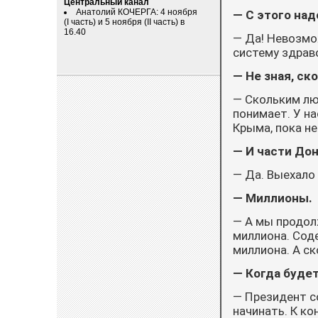
Центральный канал
Анатолий КОЧЕРГА: 4 ноября
— С этого над
(I часть) и 5 ноября (II часть) в
16.40
— Да! Невозмо
систему здраво
— Не зная, ск
— Скольким лю
понимает. У на
Крыма, пока не
— И части Дон
— Да. Выехало
— Миллионы.
— А мы продол
миллиона. Соде
миллиона. А с
— Когда буде
— Президент со
начинать. К ко