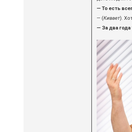
— То есть все
— (
Кивает
). Хо
— За два год