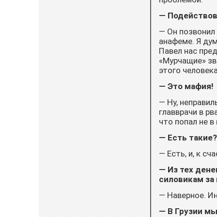
— Подействов
— Он позвонил 
анафеме. Я дум
Павел нас пред
«Мурчащие» зво
этого человека»
— Это мафия!
— Ну, неправил
главврачи в рв
что попал не в
— Есть такие?
— Есть, и, к сч
— Из тех дене
силовикам за
— Наверное. Ин
— В Грузии м