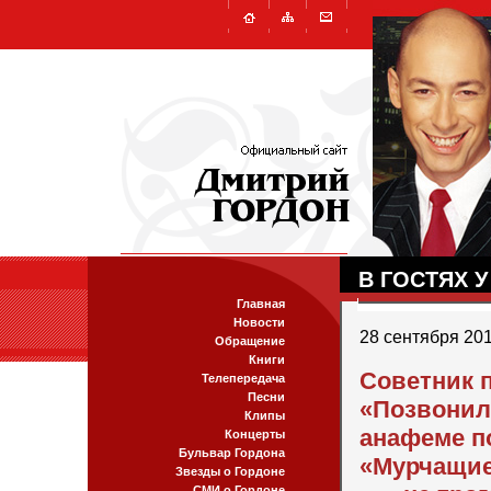
В ГОСТЯХ 
Главная
Новости
28 сентября 20
Обращение
Книги
Советник 
Телепередача
Песни
«Позвонил
Клипы
анафеме по
Концерты
Бульвар Гордона
«Мурчащие
Звезды о Гордоне
СМИ о Гордоне