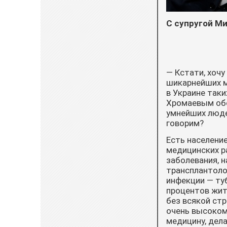
С супругой М
— Кстати, хочу
шикарнейших м
в Украине таки
Хромаевым обс
умнейших людей
говорим?
Есть население
медицинских р
заболевания, н
трансплантоло
инфекции — туб
процентов жит
без всякой стр
очень высоком
медицину, дела