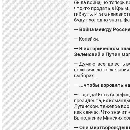
была война, но теперь в
что-то продать в Крым.
гибнуть. И эта ненавист
будут холодно знать фа
— Война между Россией
— Копейки.
— В историческом план
Зеленский и Путин мог
— Думаю, всегда есть в
политического желания 
выборах...
— ...чтобы воровать на
— ...да-да! Есть бенефиц
президента, их команды
Луганской, тяжелое воо
как сейчас. Что значит
Выполнение Минских со
— Они мертворожденны