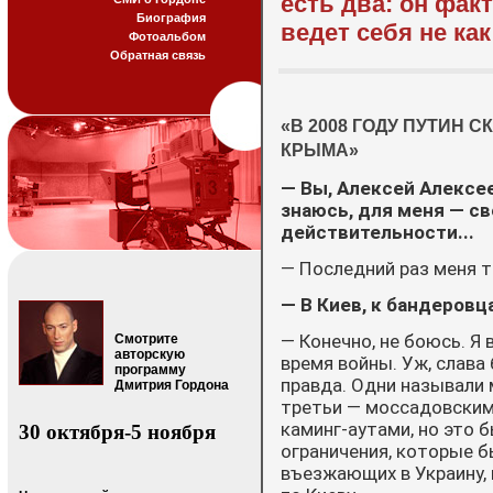
есть два: он фак
Биография
ведет себя не ка
Фотоальбом
Обратная связь
«В 2008 ГОДУ ПУТИН С
КРЫМА»
— Вы, Алексей Алексе
знаюсь, для меня — с
действительности...
— Последний раз меня т
— В Киев, к бандеровц
— Конечно, не боюсь. Я
Смотрите
авторскую
время войны. Уж, слава 
программу
правда. Одни называли 
Дмитрия Гордона
третьи — моссадовским
каминг-аутами, но это 
30 октября-5 ноября
ограничения, которые 
въезжающих в Украину, 