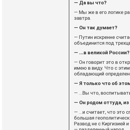
— Да вы что?
— Мы же в его логике р
завтра.
— Он так думает?
— Путин искренне считае
объединится под трехц
— ...в великой России?
— Он говорит это в отк
имею в виду. Что с эти
обладающий определен
— Я только что об этом
— ...Вы что, воспитыват
— Он родом оттуда, из
— ...и считает, что это
большая геополитическа
Развод не с Киргизией и
— разделенный народ.