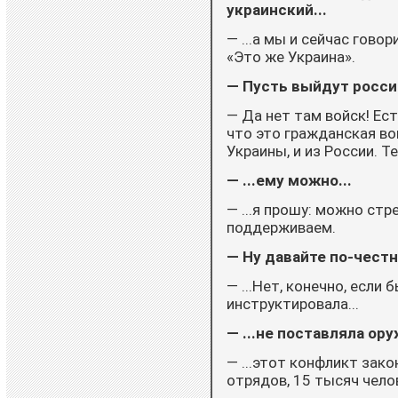
украинский...
— ...а мы и сейчас говор
«Это же Украина».
— Пусть выйдут росси
— Да нет там войск! Ес
что это гражданская вой
Украины, и из России. Т
— ...ему можно...
— ...я прошу: можно стре
поддерживаем.
— Ну давайте по-честн
— ...Нет, конечно, если
инструктировала...
— ...не поставляла ору
— ...этот конфликт зак
отрядов, 15 тысяч челов