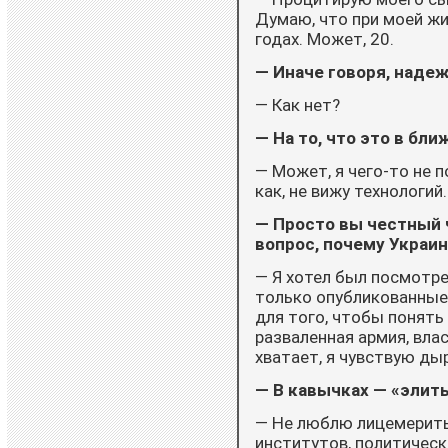
Думаю, что при моей жи
годах. Может, 20.
— Иначе говоря, наде
— Как нет?
— На то, что это в бл
— Может, я чего-то не п
как, не вижу технологий.
— Просто вы честный ч
вопрос, почему Украин
— Я хотел был посмотре
только опубликованные.
для того, чтобы понять
разваленная армия, влас
хватает, я чувствую ды
— В кавычках — «элит
— Не люблю лицемерить.
институтов, политическ