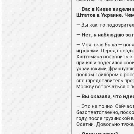
— Вас в Киеве видели
Штатов в Ук­раине. Че
— Вы как-то подозрител
— Нет, я наблюдаю за 
— Моя цель была — поня
игроками. Перед поезд
Хантсмана позвонить в 
принял и поделился сво
украинскими, французск
послом Тэйлором о росси
спецпредставитель през
Москву встречаться с 
— Вы сказали, что идея
— Это не точно. Сейчас
безответственно, поско
году, после грузинской
Осетии. Довольно тяже