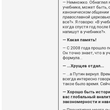
— Немножко. Обнаглел я
учебнике, может быть, 
каноническом общении Р
православной церковью
все?». Я говорю: «В уче
когда спустя год после
напишут в учебнике?».
— Какая память!
— С 2008 года прошло по
Он точно знает, что в 
формула...
— ...Хрущев отдал...
— ...а Путин вернул. Вр
всегда интересно говори
такое было время. Сейч
— Хорошо быть историк
вас глобальный анали
закономерности и наве
— Процитирую моего сын