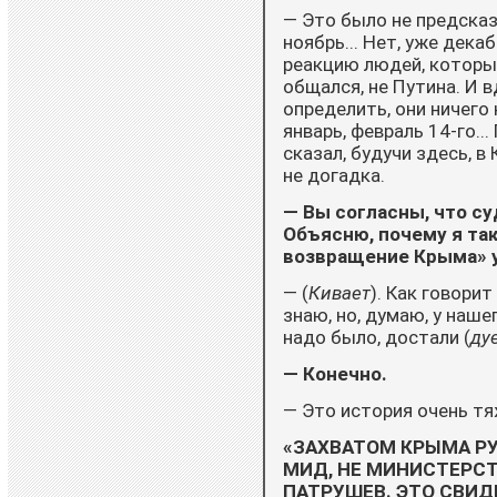
— Это было не предсказа
ноябрь... Нет, уже дека
реакцию людей, которые
общался, не Путина. И вд
определить, они ничего 
январь, февраль 14-го..
сказал, будучи здесь, в 
не догадка.
— Вы согласны, что с
Объясню, почему я та
возвращение Крыма» ук
— (
Кивает
). Как говорит
знаю, но, думаю, у наш
надо было, достали (
ду
— Конечно.
— Это история очень тя
«ЗАХВАТОМ КРЫМА РУ
МИД, НЕ МИНИСТЕРСТ
ПАТРУШЕВ. ЭТО СВИД