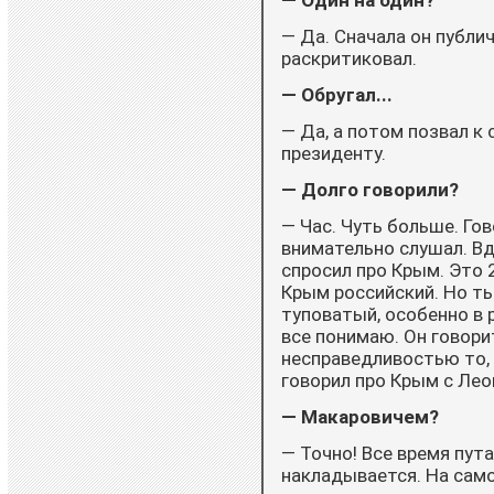
— Один на один?
— Да. Сначала он публич
раскритиковал.
— Обругал...
— Да, а потом позвал к 
президенту.
— Долго говорили?
— Час. Чуть больше. Гов
внимательно слушал. Вдр
спросил про Крым. Это 2
Крым российский. Но ты
туповатый, особенно в
все понимаю. Он говорит
несправедливостью то, 
говорил про Крым с Леон
— Макаровичем?
— Точно! Все время пута
накладывается. На само