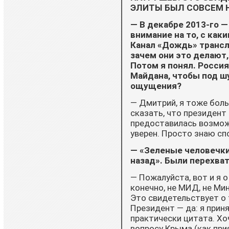
ЭЛИТЫ БЫЛ СОВСЕМ 
— В декабре 2013-го —
внимание на то, с ка
Канал «Дождь» трансл
зачем они это делают
Потом я понял. Россия
Майдана, чтобы под шу
ощущения?
— Дмитрий, я тоже боль
сказать, что президент
предоставилась возможн
уверен. Просто знаю сп
— «Зеленые человечки
назад». Были перехва
— Пожалуйста, вот и я 
конечно, не МИД, не Ми
Это свидетельствует о 
Президент — да: я прин
практически цитата. Хоч
вопросу Крыма (как при