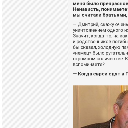
меня было прекрасное
Ненависть, понимаете?
мы считали братьями, 
— Дмитрий, скажу очень
уничтожением одного из
Значит, когда-то, на ка
и родственников погибши
бы сказал, холодную па
«не­мец» было ругатель
огром­ном количестве. К
вспоминаете?
— Когда евреи едут в 