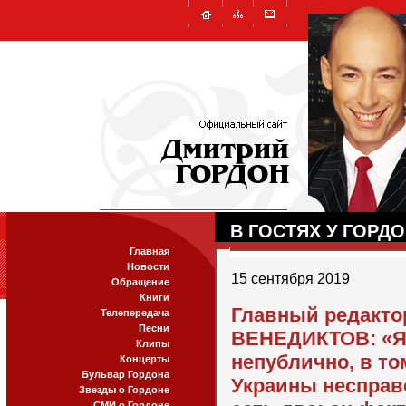
В ГОСТЯХ У ГОРД
Главная
Новости
15 сентября 2019
Обращение
Книги
Главный редакто
Телепередача
Песни
ВЕНЕДИКТОВ: «Я 
Клипы
непублично, в то
Концерты
Бульвар Гордона
Украины несправе
Звезды о Гордоне
СМИ о Гордоне