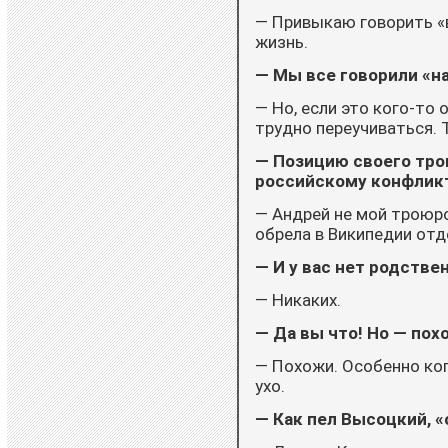
— Привыкаю говорить «в
жизнь.
— Мы все говорили «на
— Но, если это кого-то
трудно переучиваться. Т
— Позицию своего тро
российскому конфликт
— Андрей не мой троюро
обрела в Википедии отд
— И у вас нет родстве
— Никаких.
— Да вы что! Но — пох
— Похожи. Особенно ког
ухо.
— Как пел Высоцкий, «