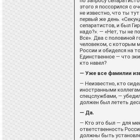
по запросу сепаратистов
этого я поссорился с о
не известно, что ты тут
первый же день. «Секунд
сепаратистов, и был Гир
надо?». — «Нет, ты не п
Все». Два с половиной г
человеком, с которым 
России и обиделся на то
Единственное — что эки
кто навел?
— Уже все фамилии из
— Неизвестно, кто сидел
иностранными коллегам
спецслужбами, — убедил
должен был лететь деса
— Да.
— Кто это был — для мен
ответственность России
должны быть установлен