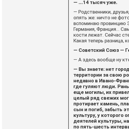
— ...14 тысяч уже.
— Родственники, друзья,
опять же: ничто не фото
вспоминаю провинцию Эл
Германия, Франция... Са
кости лежат. Сейчас ст
Какая теперь разница, 
— Советский Союз — Г
— А здесь вообще ну кт
— Вы знаете: нет горо
территории за свою ро
недавно в Ивано-Франк
где гуляют люди. Ран
еще могилы, их привел
целый ряд свежих моги
протирает камень, пла
сын и погиб, забыть э
культуру, у которого
деятелей культуры, на
по пять-шесть интервь