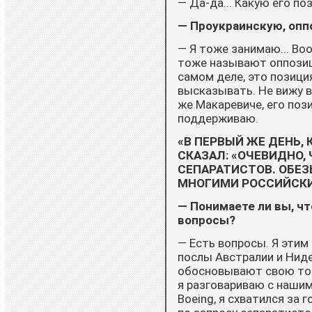
— Да-да... Какую его по
— Проукраинскую, опп
— Я тоже занимаю... Во
тоже называют оппозици
самом деле, это позиция
высказывать. Не вижу в
же Макаревиче, его поз
поддерживаю.
«В ПЕРВЫЙ ЖЕ ДЕНЬ, 
СКАЗАЛ: «ОЧЕВИДНО, 
СЕПАРАТИСТОВ. ОБЕЗЬ
МНОГИМИ РОССИЙСК
— Понимаете ли вы, чт
вопросы?
— Есть вопросы. Я этим
послы Австралии и Ниде
обосновывают свою точк
я разговариваю с нашими
Boeing, я схватился за г