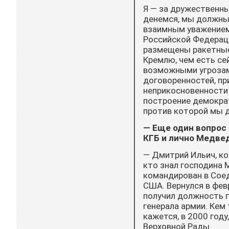
Я — за дружественны
денемся, мы должны
взаимным уважением,
Российской Федераци
размещены ракетные
Кремлю, чем есть се
возможными угрозами
договоренностей, пр
неприкосновенности 
построение демократ
против которой мы 
— Еще один вопрос 
КГБ и лично Медвед
— Дмитрий Ильич, ко
кто знал господина М
командирован в Сое
США. Вернулся в фев
получил должность г
генерала армии. Кем
кажется, в 2000 год
Верховной Рады.