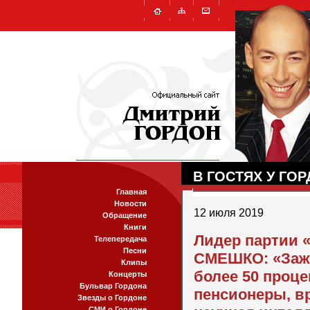
В ГОСТЯХ У ГО
Главная
Новости
12 июля 2019
Обращение
Книги
Лидер партии «
Телепередача
Песни
СМЕШКО: «Зажи
Клипы
более 50 проц
Концерты
Бульвар Гордона
пенсионеры, вр
Звезды о Гордоне
СМИ о Гордоне