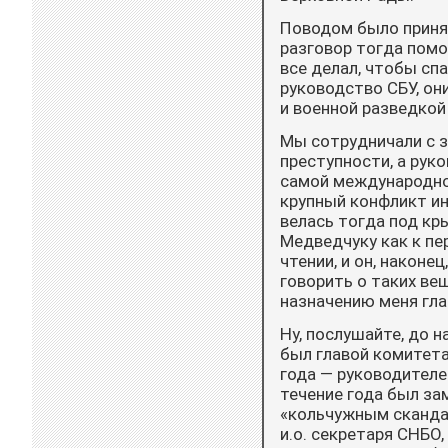
Поводом было приня
разговор тогда помо
все делал, чтобы сп
руководство СБУ, он
и военной разведкой 
Мы сотрудничали с 
преступности, а рук
самой международно
крупный конфликт ин
велась тогда под кр
Медведчуку как к пе
чтении, и он, наконе
говорить о таких ве
назначению меня гла
Ну, послушайте, до 
был главой комитета
года — руководителе
течение года был за
«коль­чужным сканда
и.о. секретаря СНБО