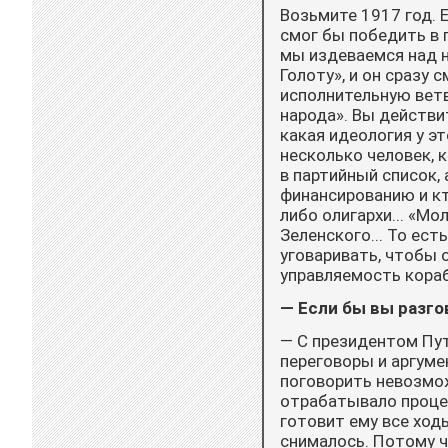
Возьмите 1917 год. 
смог бы победить в 
мы издеваемся над н
Голоту», и он сразу
исполнительную ветв
народа». Вы действи
какая идеология у эт
несколько человек, 
в партийный список, 
финансированию и кт
либо олигархи... «Мо
Зеленского... То ест
уговаривать, чтобы 
управляемость кораб
— Если бы вы разго
— С президентом Пут
переговоры и аргуме
поговорить не­возмо
отрабатывало процед
готовит ему все ход
снималось. Потому ч