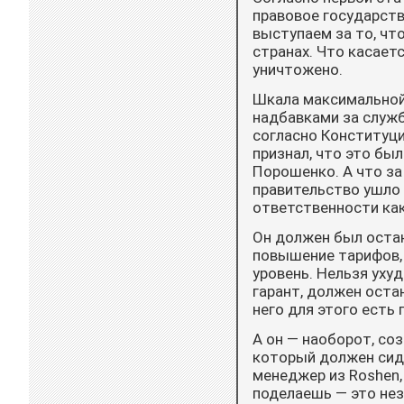
правовое государст
выступаем за то, чт
странах. Что касает
уничтожено.
Шкала максимальной 
надбавками за служб
согласно Конституци
признал, что это бы
Порошенко. А что за
правительство ушло 
ответственности как
Он должен был остан
повышение тарифов,
уровень. Нельзя уху
гарант, должен оста
него для этого есть
А он — наоборот, со
который должен сиде
менеджер из Roshen,
поделаешь — это нез