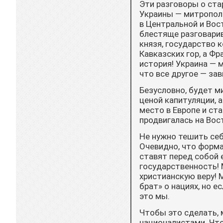
Эти разговоры о ста
Украины — митропол
в Центральной и Вост
блестяще разговарив
князя, государство 
Кавказских гор, а Фр
история! Украина — м
что все другое — за
Безусловно, будет м
ценой капитуляции, 
место в Европе и ст
продвигалась на Вост
Не нужно тешить себ
Очевидно, что форма
ставят перед собой 
государственность! 
христианскую веру! 
брат» о нациях, но 
это мы.
Чтобы это сделать,
националистами. Что