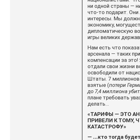
ни одной страны — ни
что-то подарит. Они
интересы. Мы должны
экономику, могущес
дипломатическую во
игры великих держав
Нам есть что показа
арсенала — таких пр
компенсации за это!
отдали свои жизни в
освободили от наци
Штаты. 7 миллионов 
взятые (
потери Герм
до 7,4 миллиона уби
плане требовать ува
делать...
«ТАРИФЫ — ЭТО А
ПРИВЕЛИ К ТОМУ, 
КАТАСТРОФУ»
— ...кто тогда буд