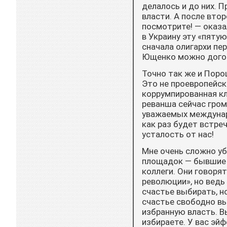
делалось и до них. 
власти. А после вто
посмотрите! — оказа
в Украину эту «пятую
сначала олигархи пер
Ющенко можно догов
Точно так же и Поро
Это не проевропейск
коррумпированная кл
реванша сейчас гром
уважаемых междунар
как раз будет встре
усталость от нас!
Мне очень сложно уб
площадок — бывшие 
коллеги. Они говоря
революции», но ведь 
счастье выбирать, но
счастье свободно вы
избранную власть. В
избираете. У вас эйф