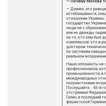
— Почему Москва та
— Думаю, это реакци
истеблишмента, спец
отношении Украины. 
государство Ук­ра­ин
люди не с образован
или не дважды сиде
на то, кто кем был д
комплексов: кто в р
доктором технически
по системам наведен
реальном вооружении
Наши оппоненты не з
профессионалов, кот
промышленности, в п
между­народных отно
популистскими лозунг
Послушайте... 45-й г
отстраивал Федерал
Гелен, в последний 
фашистской Германии