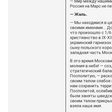
— Мир между нашими 
Россия на Марс не пе
— Жаль.
— Мы находимся в це
своими именами... Д
что произошло с 1/6
христианство в IX-XI
украинский гарнизон
сыну польского коро
западная часть Мос
В это время Московия
молния в небе! — со
стратегический бала
Посполитую, — рас­ко
своим телом слабое 
нам сохранить терри
Посполитой, ослабив
были заняты шведск
своим телом прикрыл
взяла наше имя.