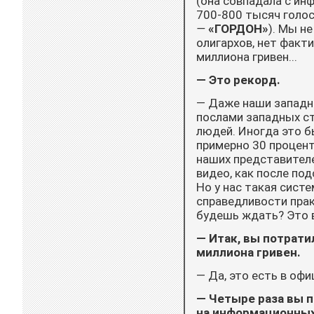
(она совпадала с ин
700-800 тысяч голос
—
«ГОРДОН»
). Мы н
олигархов, нет факт
миллиона гривен...
— Это рекорд.
— Даже наши западны
послами западных ст
людей. Иногда это б
примерно 30 процент
наших представителе
видео, как после под
Но у нас такая сист
справедливости практ
будешь ждать? Это в
— Итак, вы потрати
миллиона гривен.
— Да, это есть в оф
— Четыре раза вы 
на информационных 