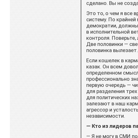
сделано. Вы не созд
Это то, о чем я все
сис­тему. По крайней
демократии, должны 
в исполнительной вет
конт­роля. Поверьте,
Две половинки — све
половинка выле­зает.
Если кошелек в карма
казак. Он всем довол
определенном смысл
профессионально знаю
первую очередь — чи
для разделения трех
для политических наз
залезают в наш карм
агрессор и усталост
независимости.
— Кто из лидеров п
— Я не могу в СМИ п