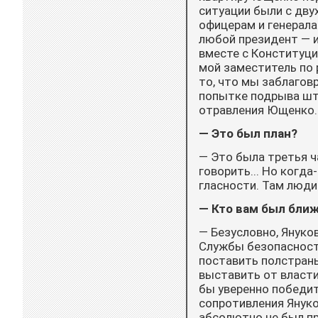
ситуации были с дву
офицерам и генерала
любой президент — и
вместе с Конституци
мой заместитель по 
то, что мы заблагов
попытке подрыва шт
отравления Ющенко.
— Это был план?
— Это была третья ча
говорить... Но когд
гласности. Там люди
— Кто вам был ближ
— Безусловно, Януко
Службы безопасности
поставить полстраны
выставить от власти
бы уверенно победит
сопротивления Янук
абсолютно не был пр