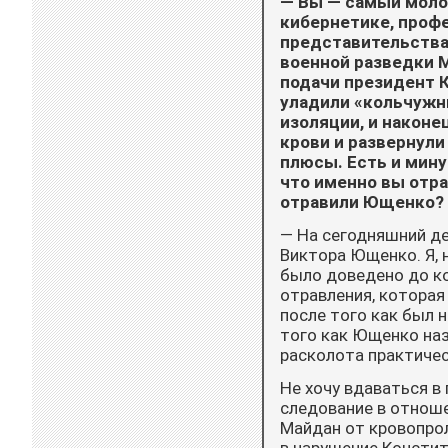
— Вы — самый моло
кибернетике, профе
представительства
военной разведки 
подачи президент К
уладили «кольчужны
изоляции, и наконе
крови и развернули
плюсы. Есть и мину
что именно вы отр
отравили Ющенко?
— На сегодняшний д
Виктора Ющенко. Я, 
было доведено до ко
отравления, которая
после того как был 
того как Ющенко наз
расколота практичес
Не хочу вдаваться в
следование в отноше
Майдан от кровопрол