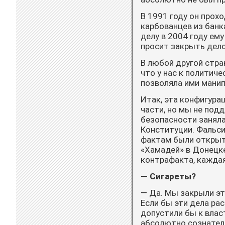
В 1991 году он прох
карбованцев из банк
делу в 2004 году ем
просит закрыть дело 
В любой другой стра
что у нас к политич
по­зволяла ими мани
Итак, эта конфигура
части, но мы не под
безопасности заняла
Конституции. Фальси
фактам были открыт
«Хамадей» в Донецке
контрафакта, каждая
— Сигареты?
— Да. Мы закрыли эт
Если бы эти дела ра
допустили бы к влас
абсолютно сознатель