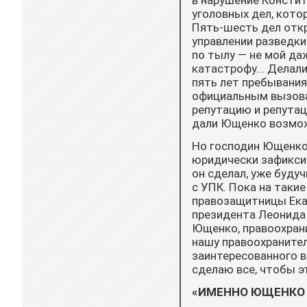
в нарушение Констит
уголовных дел, кото
Пять-шесть дел откр
управлении разведки
по тылу — не мой да
катастрофу... Делали
пять лет пребывания
официальным вызова
репутацию и репутац
дали Ющенко возмож
Но господин Ющенко 
юридически зафиксир
он сделал, уже буду
с УПК. Пока на такие
правозащитницы Ека
президента Леонида 
Ющенко, правоохрани
нашу правоохранител
заинтересованного в
сделаю все, чтобы э
«ИМЕННО ЮЩЕНКО 