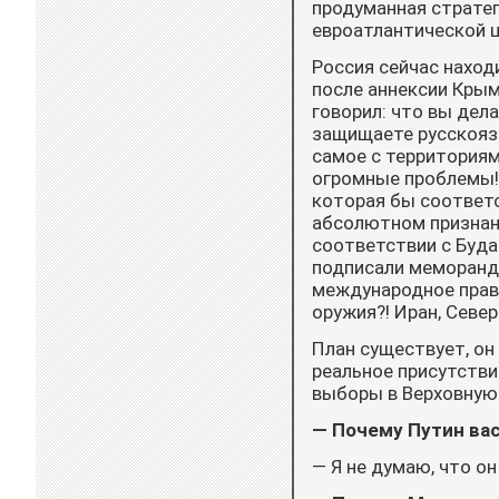
продуманная страте
евроатлантической ц
Россия сейчас наход
после аннексии Крыма
говорил: что вы дел
защищаете русскояз
самое с территориям
огромные проблемы!
которая бы соответс
абсолютном признани
соответствии с Буд
подписали меморанд
международное право
оружия?! Иран, Севе
План существует, он
реальное присутстви
выборы в Верховную 
— Почему Путин вас
— Я не думаю, что он