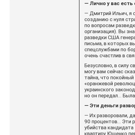
— Лично у вас есть
— Дмитрий Ильич, я с
созданию с нуля стр
по вопросам разведк
организация). Вы зн
разведки США генера
письма, в которых 
спецслужбами по бо
очень счастлив в связ
Безусловно, в силу 
могу вам сейчас сказ
тайна, что покойный 
«оранжевой революци
украинского законод
но он передал... Был
— Эти деньги разво
— Их разворовали, д
90 процентов... Эти
убийства кандидата 
квартиру Ющенко пе