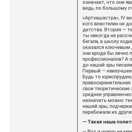
означает, что они я
ведь, по большому с
«Артхашастра», IV в
кого властелин не д
детства. Вторая — т
ты никогда не рассч
бегали, в школу ход
оказался ключевым д
они вроде бы лично 
профессионалов? А о
до нашей эры писали
Первый — наилучшее 
Будь то юриспруденц
правоохранительная 
свои теоретические 
среднее управленчес
назначать можно тех,
нашей эры, подчерки
перебежали из других
— Такая наша полит
— Вот и нужно ее ме