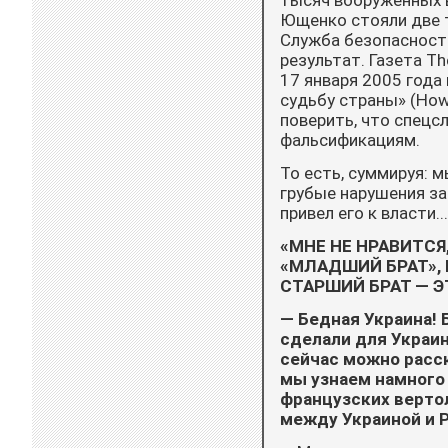
тысяч вооруженных в
Ющенко стояли две т
Служба безопасности
результат. Газета T
17 января 2005 года
судьбу страны» (How T
поверить, что спец
фальсификациям.
То есть, суммируя: 
гру­бые нарушения з
привел его к власти...
«МНЕ НЕ НРАВИТСЯ
«МЛАДШИЙ БРАТ»,
СТАРШИЙ БРАТ — Э
— Бедная Украина! 
сделали для Украин
сейчас можно расс
мы узнаем намного 
французских вертол
между Украиной и 