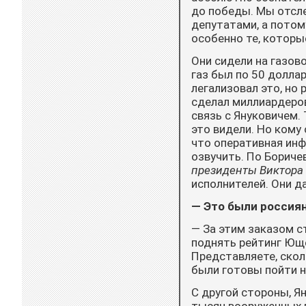
до победы. Мы отсле
депутатами, а потом
особенно те, которые
Они сидели на газово
газ был по 50 долла
легализовал это, но
сделал миллиардеров
связь с Януковичем. 
это видели. Но кому
что оперативная инф
озвучить. По Боричев
президенты Виктора
исполнителей. Они да
— Это были россия
— За этим заказом с
поднять рейтинг Юще
Представляете, скол
были готовы пойти н
С другой стороны, Я