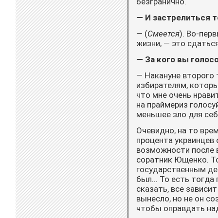
безгранично.
— И застрелиться т
— (
Смеется
). Во-пер
жизни, — это сдатьс
— За кого вы голос
— Накануне второго 
избирателям, которы
что мне очень нравит
на праймериз голосу
меньшее зло для себ
Очевидно, на то вре
процента украинцев 
возможности после в
соратник Ющенко. То
государственным дея
был... То есть тогда
сказать, все зависит
вынесло, но не он с
чтобы оправдать над