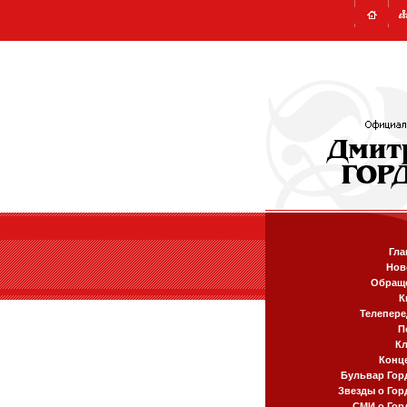
Гла
Нов
Обращ
К
Телепере
П
К
Конц
Бульвар Гор
Звезды о Гор
СМИ о Гор