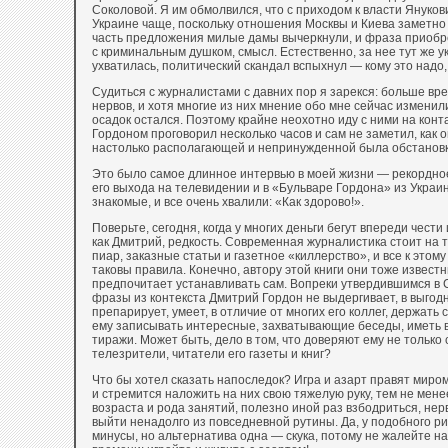
Соколовой. Я им обмолвился, что с приходом к власти Януков
Украине чаще, поскольку отношения Москвы и Киева заметно
часть предложения милые дамы вычеркнули, и фраза приобр
с криминальным душком, смысл. Естественно, за нее тут же 
ухватилась, политический скандал вспыхнул — кому это надо
Судиться с журналистами с давних пор я зарекся: больше вр
нервов, и хотя многие из них мнение обо мне сейчас изменил
осадок остался. Поэтому крайне неохотно иду с ними на конта
Гордоном проговорил несколько часов и сам не заметил, как 
настолько располагающей и непринужденной была обстановк
Это было самое длинное интервью в моей жизни — рекордное
его выхода на телевидении и в «Бульваре Гордона» из Украи
знакомые, и все очень хвалили: «Как здорово!».
Поверьте, сегодня, когда у многих деньги бегут впереди чести 
как Дмитрий, редкость. Современная журналистика стоит на т
пиар, заказные статьи и газетное «киллерство», и все к этом
таковы правила. Конечно, автору этой книги они тоже известн
предпочитает устанавливать сам. Вопреки утвердившимся в
фразы из контекста Дмитрий Гордон не выдергивает, в выгод
препарирует, умеет, в отличие от многих его коллег, держать 
ему записывать интересные, захватывающие беседы, иметь в
тиражи. Может быть, дело в том, что доверяют ему не только 
телезрители, читатели его газеты и книг?
Что бы хотел сказать напоследок? Игра и азарт правят миро
и стремится наложить на них свою тяжелую руку, тем не мене
возраста и рода занятий, полезно иной раз взбодриться, нер
выйти ненадолго из повседневной рутины. Да, у подобного рис
минусы, но альтернатива одна — скука, потому не жалейте н