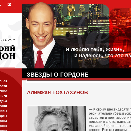
Я люблю тебя, Жизнь,
и надеюсь, что это вз
ЗВЕЗДЫ О ГОРДОНЕ
вная
ости
ение
Алимжан ТОХТАХУНОВ
ниги
дача
есни
— К своим шестидесяти 
липы
окончательно убедиться:
ерты
страстей и противоречий,
дона
повести в счете, навязат
желанной цели — то ест
доне
скорее. Все мы играем —
доне