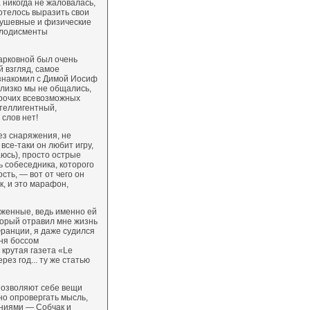
 никогда не жаловалась,
хотелось выразить свои
 душевные и физические
аплодисменты
арковной был очень
й взгляд, самое
ознакомил с Димой Иосиф
Близко мы не общались,
прочих всевозможных
нтеллигентный,
слов нет!
ез снаряжения, не
все-таки он любит игру,
аюсь), просто острые
 собеседника, которого
сть, — вот от чего он
к, и это марафон,
яженные, ведь именно ей
торый отравил мне жизнь
ранции, я даже судился
ня боссом
крутая газета «Le
ез год... ту же статью
 позволяют себе вещи
но опровергать мысль,
ениями — Собчак и