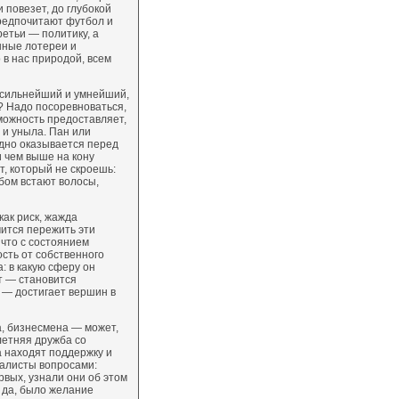
 повезет, до глубокой
предпочитают футбол и
ретьи — политику, а
нные лотереи и
 в нас природой, всем
 сильнейший и умнейший,
то? Надо посоревноваться,
можность предоставляет,
 и уныла. Пан или
дно оказывается перед
 чем выше на кону
т, который не скроешь:
бом встают волосы,
ак риск, жажда
емится пережить эти
 что с состоянием
сть от собственного
: в какую сферу он
рт — становится
 — достигает вершин в
а, бизнесмена — может,
летняя дружба со
а находят поддержку и
налисты вопросами:
вых, узнали они об этом
, да, было желание