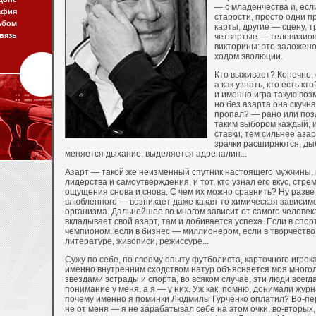
— с младенчества и, если
афия
старости, просто одни 
ьбом
карты, другие — сцену, т
вязь
четвертые — телевизио
викторины: это заложено
ходом эволюции.
Кто выживает? Конечно,
а как узнать, кто есть к
и именно игра такую воз
но без азарта она скучна
пропал? — рано или поз
таким выбором каждый, и
ставки, тем сильнее азар
зрачки расширяются, ды
меняется дыхание, выделяется адреналин...
Азарт — такой же неизменный спутник настоящего мужчины, к
лидерства и самоутверждения, и тот, кто узнал его вкус, стр
ощущения снова и снова. С чем их можно сравнить? Ну разве
влюбленного — возникает даже какая-то химическая зависимо
организма. Дальнейшее во многом зависит от самого человека
вкладывает свой азарт, там и добивается успеха. Если в спо
чемпионом, если в бизнес — миллионером, если в творчество
литературе, живописи, режиссуре...
Сужу по себе, по своему опыту футболиста, карточного игрок
именно внутренним сходством натур объясняется моя много
звездами эстрады и спорта, во всяком случае, эти люди всегд
понимание у меня, а я — у них. Уж как, помню, донимали жур
почему именно я поминки Людмилы Гурченко оплатил? Во-пер
не от меня — я не зарабатывал себе на этом очки, во-вторых