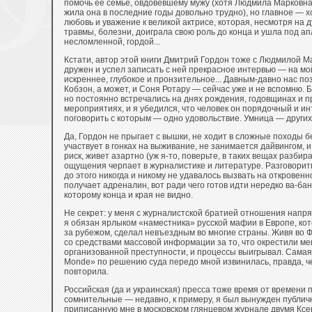
помочь ее семье, овдовевшему мужу (хотя Людмила Марковна
жила она в последние годы довольно трудно), но главное — 
любовь и уважение к великой актрисе, которая, несмотря на
травмы, болезни, доиграла свою роль до конца и ушла под 
несломленной, гордой...
Кстати, автор этой книги Дмитрий Гордон тоже с Людмилой М
дружен и успел записать с ней прекрасное интервью — на мо
искреннее, глубокое и пронзительное... Давным-давно нас п
Кобзон, а может, и Соня Ротару — сейчас уже и не вспомню. 
но постоянно встречались на днях рождения, годовщинах и 
мероприятиях, и я убедился, что человек он порядочный и и
поговорить с которым — одно удовольствие. Умница — других 
Да, Гордон не прыгает с вышки, не ходит в сложные походы б
участвует в гонках на выживание, не занимается дайвингом, и 
риск, живет азартно (уж я-то, поверьте, в таких вещах разбир
ощущения черпает в журналистике и литературе. Разговорить
до этого никогда и никому не удавалось вызвать на откровенно
получает адреналин, вот ради чего готов идти нередко ва-бан
которому конца и края не видно.
Не секрет: у меня с журналистской братией отношения напр
я обязан ярлыком «наместника» русской мафии в Европе, ко
за рубежом, сделал невъездным во многие страны. Живя во Ф
со средствами массовой информации за то, что окрестили ме
организованной преступности, и процессы выигрывал. Самая 
Monde» по решению суда передо мной извинилась, правда, чер
повторила.
Российская (да и украинская) пресса тоже время от времени
сомнительные — недавно, к примеру, я был вынужден публич
приписанную мне в московском глянцевом журнале двумя Кс