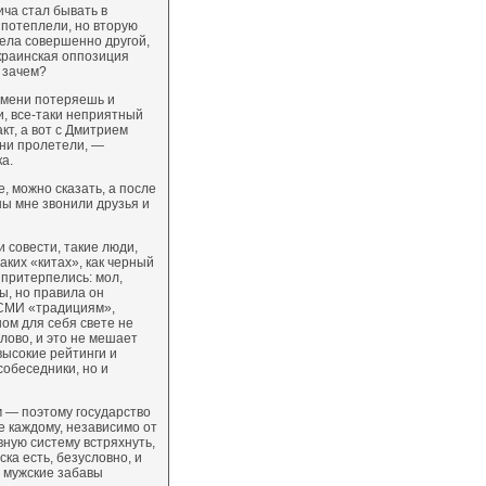
ича стал бывать в
 потеплели, но вторую
ела совершенно другой,
украинская оппозиция
, зачем?
емени потеряешь и
и, все-таки неприятный
кт, а вот с Дмитрием
они пролетели, —
а.
, можно сказать, а после
ны мне звонили друзья и
и совести, такие люди,
аких «китах», как черный
у притерпелись: мол,
ы, но правила он
 СМИ «традициям»,
ном для себя свете не
слово, и это не мешает
ысокие рейтинги и
собеседники, но и
м — поэтому государство
е каждому, независимо от
вную систему встряхнуть,
ка есть, безусловно, и
а мужские забавы