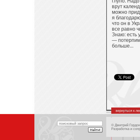
глупо. Надо
врут календ
можно приду
я благодарю
что он в Ук
все равно ч
Знаю: есть 
— потерпим!
больше...
вернуться к л
©
Дмитрий Гордо
Разработка и соп