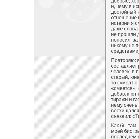
добрые, хор
и, чему я и
достойный и
отношение к
истерии я с
даже слова 
не прошли д
поносил, за
никому не 
средствами)
Повторяю: 
составляет 
человек, в 
старый, юна
то сумел Го
«смеется», 
добавляют н
тиражи и га
нему очень 
восхищался 
съязвил: «Т
Как бы там
моей биогра
последнем и