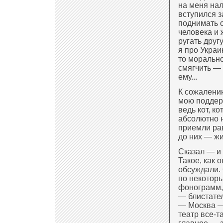
на меня нал
вступился з
поднимать о
человека и 
ругать друг
я про Украи
то морально
смягчить — 
ему...
К сожалению
мою поддер
ведь кот, к
абсолютно н
приемли рав
до них — ж
Сказал — и 
Такое, как 
обсуждали. 
по некотор
фонограмм, 
— блистате
— Москва —
театр все-т