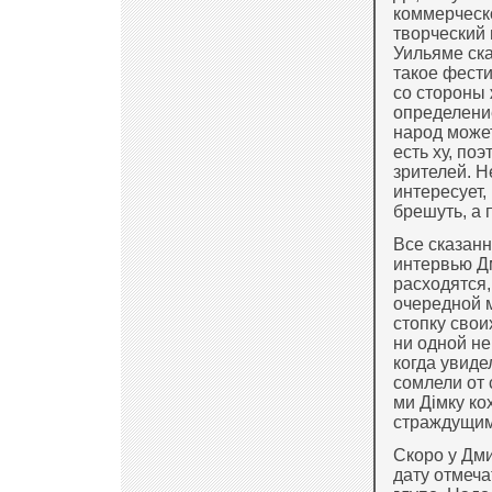
коммерческо
творческий 
Уильяме ска
такое фести
со стороны
определени
народ может 
есть ху, по
зрителей. Н
интересует,
брешуть, а 
Все сказан
интервью Д
расходятся,
очередной 
стопку свои
ни одной не
когда увиде
сомлели от 
ми Дімку ко
страждущим
Скоро у Дми
дату отмеча