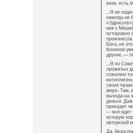
веке, есть 
...Я не ход
никогда не 
«Здрасьте»)
них с Мишей
осторожно с
произнесла 
Бога, но эт
Кононов уме
другие, — 
...Я по Сов
прожитых дн
сожалею тол
интеллигенц
своих прав
мире. Там, 
выхода на 
деньги. Даж
приходят чек
— все идет 
которую хор
авторской и
Да, безусло