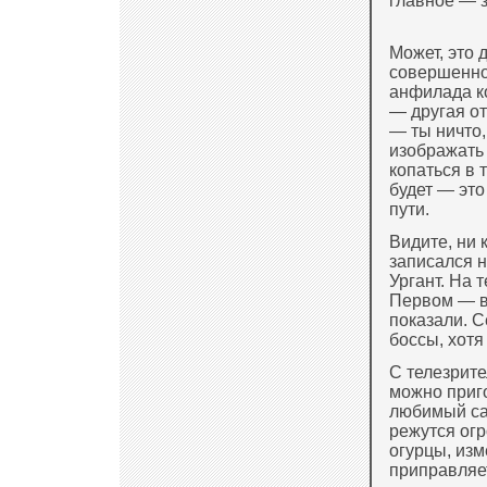
главное — 
Может, это 
совершенно
анфилада ко
— другая от
— ты ничто,
изображать 
копаться в 
будет — это
пути.
Видите, ни 
записался н
Ургант. На 
Первом — вр
показали. С
боссы, хотя
С телезрите
можно приго
любимый са
режутся ог
огурцы, изм
приправляе