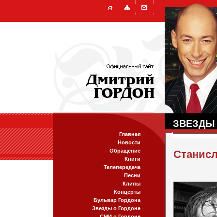
ЗВЕЗДЫ
Главная
Новости
Обращение
Станис
Книги
Телепередача
Песни
Клипы
Концерты
Бульвар Гордона
Звезды о Гордоне
СМИ о Гордоне