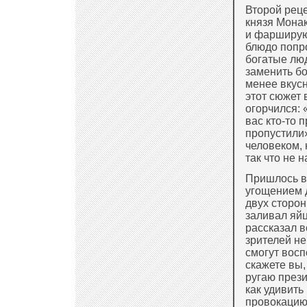
Второй реце
князя Монак
и фаршируют
блюдо попро
богатые лю
заменить бо
менее вкусн
этот сюжет 
огорчился: 
вас кто-то 
пропустили»
человеком, 
так что не н
Пришлось в 
угощением д
двух сторон
заливал яйц
рассказал в
зрителей не
смогут вос
скажете вы,
ругаю прези
как удивить
провокацию,