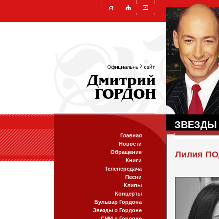
ЗВЕЗДЫ
Главная
Новости
Обращение
Лилия П
Книги
Телепередача
Песни
Клипы
Концерты
Бульвар Гордона
Звезды о Гордоне
СМИ о Гордоне