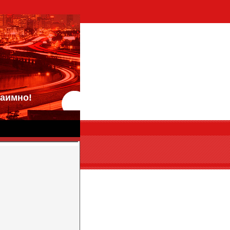
аимно!