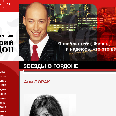
Я люблю тебя, Жизнь,
и надеюсь, что это вз
ЗВЕЗДЫ О ГОРДОНЕ
вная
ости
ение
Ани ЛОРАК
ниги
дача
есни
липы
ерты
дона
доне
доне