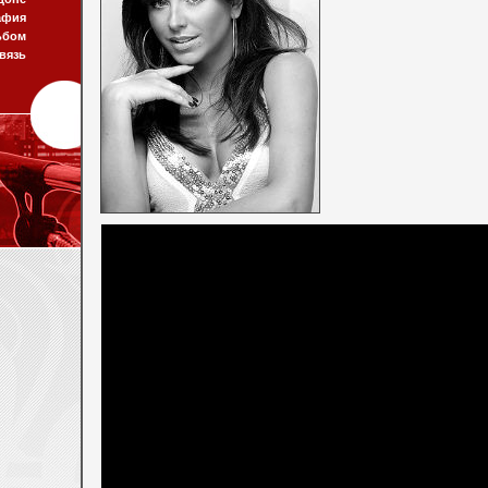
афия
ьбом
вязь