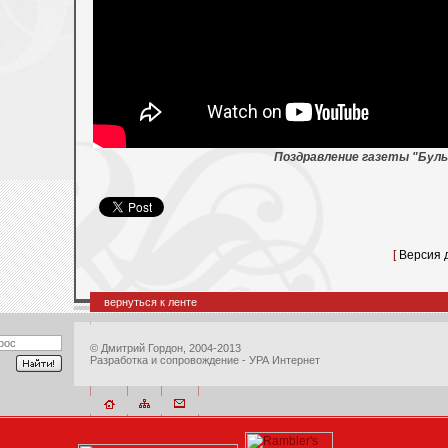
Поздравление газеты "Буль
[
Версия 
вернуться к ленте
©
Дмитрий Гордон
, 2004-2013
Разработка и сопровождение - УРА Интернет