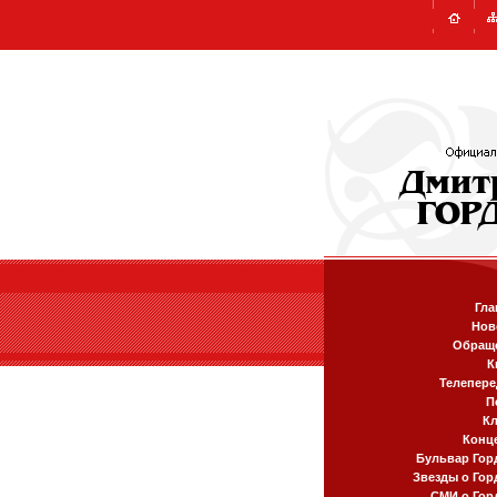
Гла
Нов
Обращ
К
Телепере
П
К
Конц
Бульвар Гор
Звезды о Гор
СМИ о Гор