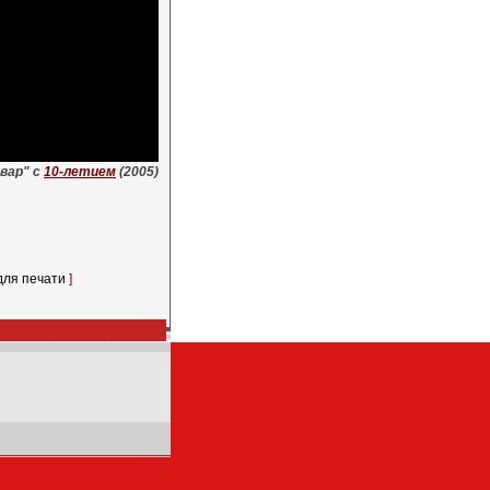
вар" с
10-летием
(2005)
для печати
]