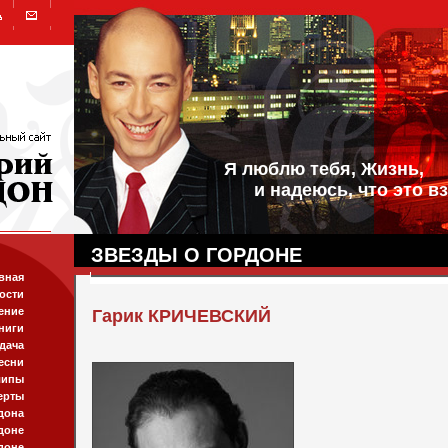
Я люблю тебя, Жизнь,
и надеюсь, что это вз
ЗВЕЗДЫ О ГОРДОНЕ
вная
ости
ение
Гарик КРИЧЕВСКИЙ
ниги
дача
есни
липы
ерты
дона
доне
доне