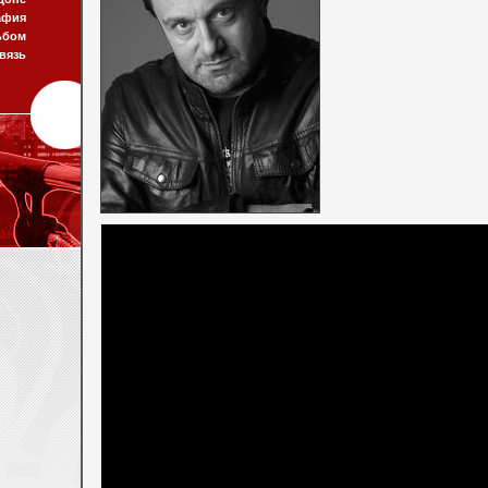
афия
ьбом
вязь