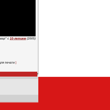
вар" с
10-летием
(2005)
для печати
]