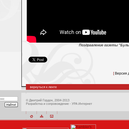
Поздравление газеты "Буль
[
Версия 
вернуться к ленте
©
Дмитрий Гордон
, 2004-2013
Разработка и сопровождение - УРА Интернет