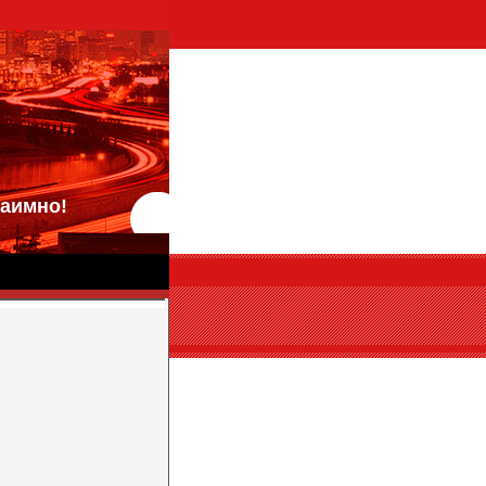
аимно!