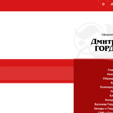
Гла
Нов
Обращ
К
Телепере
П
К
Конц
Бульвар Гор
Звезды о Гор
СМИ о Гор