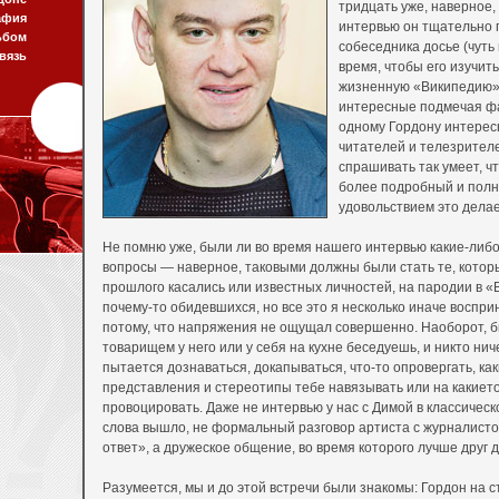
тридцать уже, наверное,
афия
интервью он тщательно 
ьбом
собеседника досье (чуть
вязь
время, чтобы его изучит
жизненную «Википедию» 
интересные подмечая фа
одному Гордону интересн
читателей и телезрителей
спрашивать так умеет, ч
более подробный и полны
удовольствием это дела
Не помню уже, были ли во время нашего интервью какие-либ
вопросы — наверное, таковыми должны были стать те, которы
прошлого касались или известных личностей, на пародии в 
почему-то обидевшихся, но все это я несколько иначе воспри
потому, что напряжения не ощущал совершенно. Наоборот, был
товарищем у него или у себя на кухне беседуешь, и никто нич
пытается дознаваться, докапываться, что-то опровергать, как
представления и стереотипы тебе навязывать или на какиет
провоцировать. Даже не интервью у нас с Димой в классичес
слова вышло, не формальный разговор артиста с журналист
ответ», а дружеское общение, во время которого лучше друг д
Разумеется, мы и до этой встречи были знакомы: Гордон на 