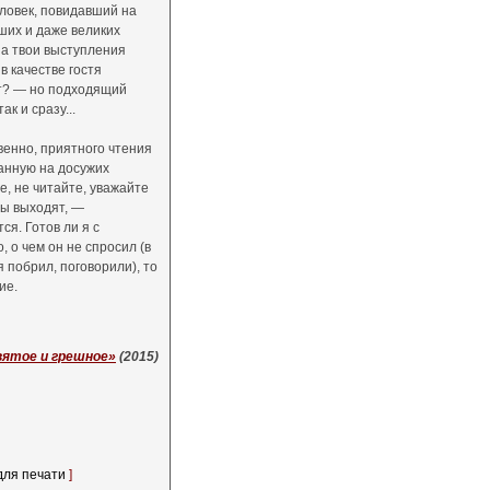
еловек, повидавший на
ших и даже великих
на твои выступления
в качестве гостя
ет? — но подходящий
к и сразу...
твенно, приятного чтения
ванную на досужих
е, не читайте, уважайте
мы выходят, —
я. Готов ли я с
 о чем он не спросил (в
я побрил, поговорили), то
ие.
вятое и грешное»
(2015)
для печати
]