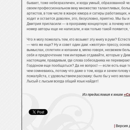
бывает, тоже небезразличен, и когда умный, образованной ч
своем профессиональном веку множество талантливых, боль
артистов, в том числе в жанре юмора и сатиры работающих, 
ходит и остается доволен, это, безусловно, приятно. Мы бы и 
Дмитрия пригласили — в программу концертную: а почему н
номер авторы еще не написали, и как только такой появится, та
Что я могу пожелать тем, кто возьмет эту книгу в руки? Естес
— чего же еще? Ну и совет один дам: «желтую» прессу, осно
вымыслах, сплетнях и копании в, мягко говоря, несвежем бель
себя и предпочтение тем интервью отдавайте, которые у Ди
настоящим, правдивым, где слова собеседника не перевираютс
Гордоном еще пообщаться? Да не вопрос! — если есть еще то,
чем сомневаюсь, потому что даже о том, когда и зачем голову 
пожалуйста, с удовольствием расскажу: было бы у него желан
Лысый с лысым всегда общий язык найдет!
Из предисловия к книге
«С
[
Версия 