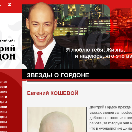
Я люблю тебя, Жизнь,
и надеюсь, что это вз
ЗВЕЗДЫ О ГОРДОНЕ
вная
ости
ение
Евгений КОШЕВОЙ
ниги
дача
есни
Дмитрий Гордон прежде 
липы
уважаю людей за профе
ерты
добросовестность и отв
дона
работе, за которую они 
доне
что в журналистике Дима
доне