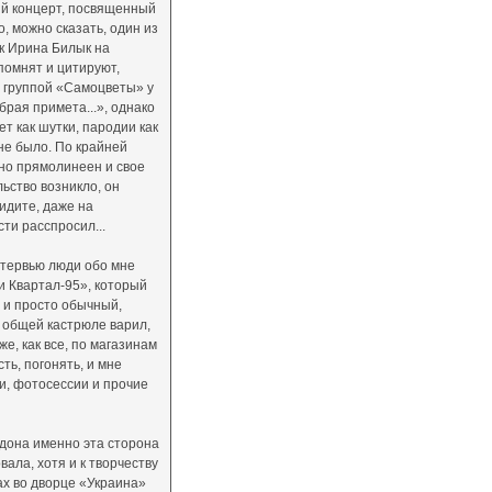
ый концерт, посвященный
, можно сказать, один из
ак Ирина Билык на
помнят и цитируют,
 с группой «Самоцветы» у
брая примета...», однако
т как шутки, пародии как
не было. По крайней
чно прямолинеен и свое
льство возникло, он
видите, даже на
ти расспросил...
интервью люди обо мне
ии Квартал-95», который
о и просто обычный,
 общей кастрюле варил,
же, как все, по магазинам
ть, погонять, и мне
и, фотосессии и прочие
рдона именно эта сторона
ала, хотя и к творчеству
тах во дворце «Украина»