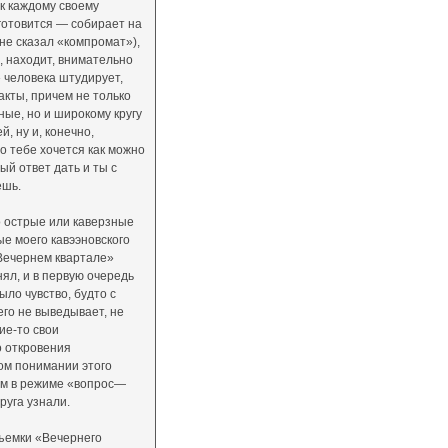
 к каждому своему
готовится — собирает на
 не сказал «компромат»),
ь, находит, внимательно
человека штудирует,
кты, причем не только
ые, но и широкому кругу
, ну и, конечно,
то тебе хочется как можно
й ответ дать и ты с
ешь.
о острые или каверзные
е моего кавээновского
«Вечернем квартале»
нял, и в первую очередь
о чувст­во, будто с
его не выведывает, не
ие-то свои
о откровения
ком понимании этого
ом в режиме «вопрос—
руга узнали.
съемки «Вечернего