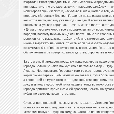
квартала» к нам приходил, мы с Вовой Зеленским праздничн
пятнадцатилетию его газеты, вели, я пародировал Диму — это
моих героев сценических, и, насколько я знаю, номер о том, к
передачу «В гостях у Дмитрия Гордона» пожаловала, многие 
несмотря на то, что ему уже не год и не два. К тому же песня
нас была: «Бульвар Гордона» — очень мягкая газета, и это до
у Димы с чувством юмора все в порядке: шутки он воспринимае
пародии, поэтому никаких обид или претензий с его стороны 
мере, он их не высказывал, а Дмитрий, мне кажется, достато
мнение выражать не боится, то есть, если бы какоето недово
возмутился бы: «Ребята, ну что же вы в самом деле?», а так, 
обстоятельный разговор позвал, о детстве, отрочестве и юнос
За это я ему благодарен, поскольку надеюсь, что из нашего 
гораздо больше узнают, поймут, что я не только актер «Студ
Луценко, Черновецкого, Гордона и кого-то еще пародирует, н
нормальный парень. В общежитии кантовался, суп в большой
а теперь чей-то муж и отец, в стандартной квартире живу, так 
хожу и выношу мусор, люблю на машине, когда возможность ес
гораздо приятнее время с семьей провести, нежели на тусовк
публично-светские вещи потратить.
Словом, не глянцевый я совсем, и очень рад, что Дмитрия Го
моей жизни — не гламурная и не телеэкранная — заинтересов
«квартальному» он, судя по тому, как часто на наших концер