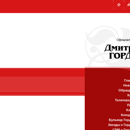
Гла
Нов
Обращ
К
Телепере
П
К
Конц
Бульвар Гор
Звезды о Гор
СМИ о Гор