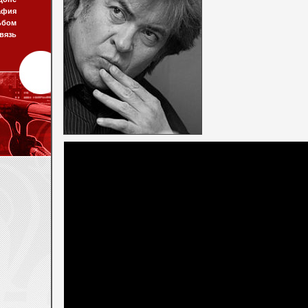
афия
ьбом
вязь