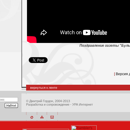
Поздр
авление газеты "Буль
[
Версия 
вернуться к ленте
©
Дмитрий Гордон
, 2004-2013
Разработка и сопровождение - УРА Интернет