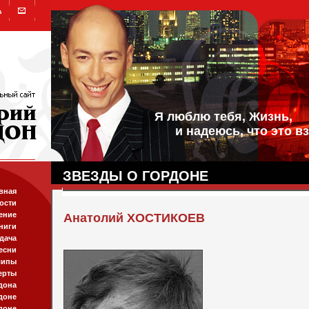
Я люблю тебя, Жизнь,
и надеюсь, что это вз
ЗВЕЗДЫ О ГОРДОНЕ
вная
ости
ение
Анатолий ХОСТИКОЕВ
ниги
дача
есни
липы
ерты
дона
доне
доне