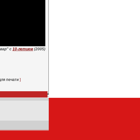
вар" с
10-летием
(2005)
для печати
]