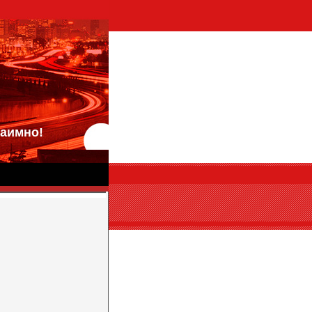
аимно!