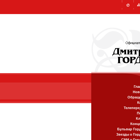
Гла
Нов
Обращ
К
Телепере
П
К
Конц
Бульвар Гор
Звезды о Гор
СМИ о Гор