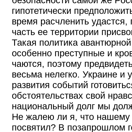
безопасности самой же Рос
гипотетически предположить
время расчленить удастся, 
часть ее территории присво
Такая политика авантюрной
особенно преступные и кров
чаются, поэтому предвидеть
весьма нелегко. Ук­ра­ине 
развития событий готовитьс
обстоятельствах свой нрав
национальный долг мы дол
Не жалею ли я, что нашем
посвятил? В позапрошлом г