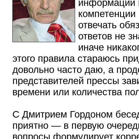
информации и
компетенции 
отвечать обяз
ответов не зн
иначе никаког
этого правила стараюсь пр
довольно час­то даю, а про
представителей прессы зави
времени или количества пол
С Дмитрием Гордоном беседо
приятно — в первую очередь
вопросы формулирует корре