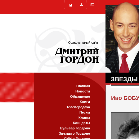
ЗВЕЗДЫ
Главная
Новости
Обращение
Иво БОБ
Книги
Телепередача
Песни
Клипы
Концерты
Бульвар Гордона
Звезды о Гордоне
СМИ о Гордоне