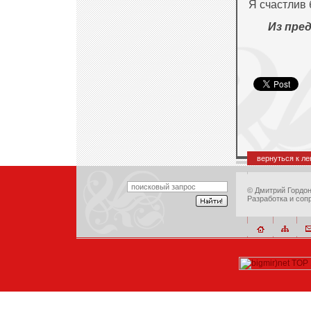
Я счастлив 
Из пре
вернуться к л
©
Дмитрий Гордо
Разработка и соп