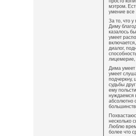
просто копи
мэтром. Ест
умение все э
За то, что у
Диму благод
казалось бы
умеет распо
включается,
диалог, по
способность
лицемерие,
Дима умеет 
умеет слуша
подчеркну, 
судьбы друг
ему польсти
нуждаемся в
абсолютно с
большинстве
Похвастаюс
несколько с
Люблю время
более что с