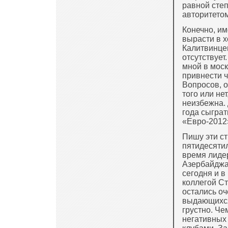
равной степ
авторитетом
Конечно, им
вырасти в 
Калитвинцев
отсутствует
мной в мос
привнести ч
Вопросов, о
того или не
неизбежна.
года сыграт
«Евро-2012
Пишу эти ст
пятидесятил
время лиде
Азербайджан
сегодня и в
коллегой С
остались оч
выдающихся
грустно. Че
негативных