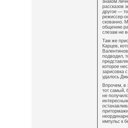
знаком личн
рассказов з
другое — то
режиссер-ос
скованно. М
общению ра
слезам не в
Там же при
Карцев, ко
Валентинови
подводил, т
представляе
которое не
зарисовка с
удалось Дм
Впрочем, в
тот самый, 
не получил
интересным
останавлива
притормажив
неординарн
импульс к 