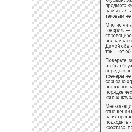
клубами. За
предмета х
научиться, 
таковым не 
Многие чита
говорил, — 
спровоциро
подпаивают 
Димой оба н
так — от об
Поверьте: з
чтобы обсуж
определенн
тренеры не 
серьезно ог
постоянно м
порядке чес
конъюнктур
Мелькающий
отношении к
на их профе
подходить к
креатива, 