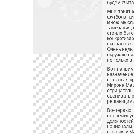
будем счита
Мне приятно
футбола, к
мною мысли 
замечания, 
стоило бы о
конкретизир
вызвало хо
Очень ведь 
окружающих
не только в
Вот, наприм
назначение
сказать, я 
Мирона Марк
отрицатель
оценивать о
решающими
Во-первых, 
его немину
должностей 
национально
вторых, у М