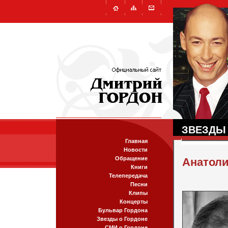
ЗВЕЗДЫ
Главная
Новости
Обращение
Анатол
Книги
Телепередача
Песни
Клипы
Концерты
Бульвар Гордона
Звезды о Гордоне
СМИ о Гордоне