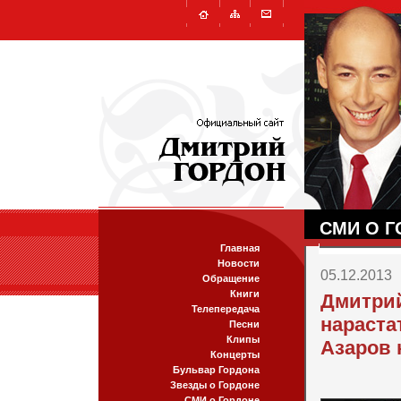
СМИ О Г
Главная
Новости
05.12.2013
Обращение
Книги
Дмитрий
Телепередача
нараста
Песни
Клипы
Азаров 
Концерты
Бульвар Гордона
Звезды о Гордоне
СМИ о Гордоне