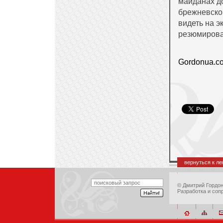
майданах до
брежневског
видеть на 
резюмирова
Gordonua.c
вернуться к л
©
Дмитрий Гордо
Разработка и соп