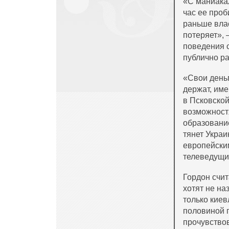
«
С маниака
час ее проб
раньше влас
потеряет
»
,
поведения 
публично ра
«
Свои деньг
держат, им
в Псковской
возможност
образование
тянет Украи
европейским
телеведущи
Гордон счит
хотят не на
только киев
половиной 
прочувство