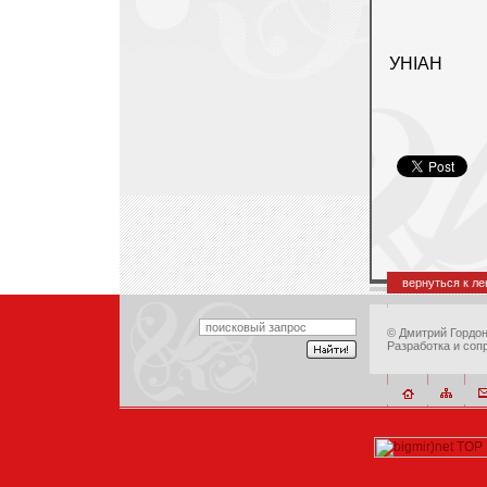
УНІАН
вернуться к л
©
Дмитрий Гордо
Разработка и соп