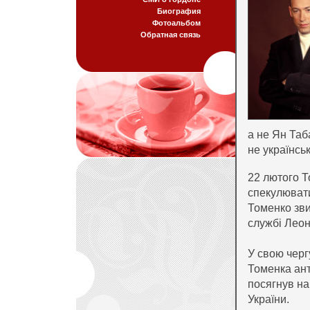
Биография
Фотоальбом
Обратная связь
а не Ян Таб
не українськ
22 лютого Т
спекулювати
Томенко зви
службі Леон
У свою черг
Томенка ант
посягнув на 
України.