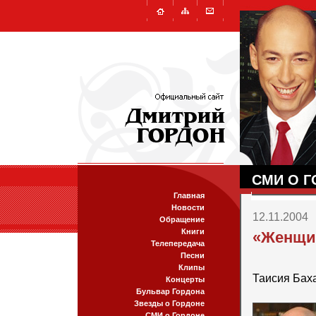
СМИ О Г
Главная
Новости
12.11.2004
Обращение
Книги
«Женщин
Телепередача
Песни
Клипы
Таисия Бах
Концерты
Бульвар Гордона
Звезды о Гордоне
СМИ о Гордоне