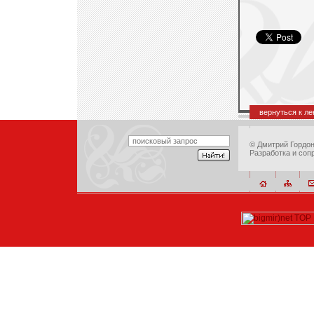
вернуться к л
©
Дмитрий Гордо
Разработка и соп