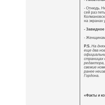
- Отнюдь. Н
сей раз пет
Колмановск
на экранах 
- Завидное
- Женщинам 
P.S.
На дня
еще два но
официальны
страницах 
редактора,
свежие ном
ранее неиз
Гордона.
«Факты и к