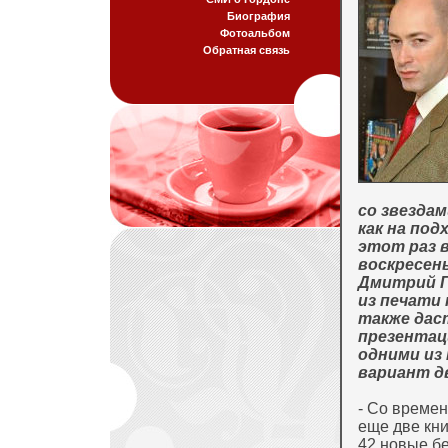
Биография
Фотоальбом
Обратная связь
со звездам
как на под
этот раз 
воскресень
Дмитрий Г
из печати
также дас
презентац
одними из
вариант дв
- Со времен
еще две кни
42 новые б