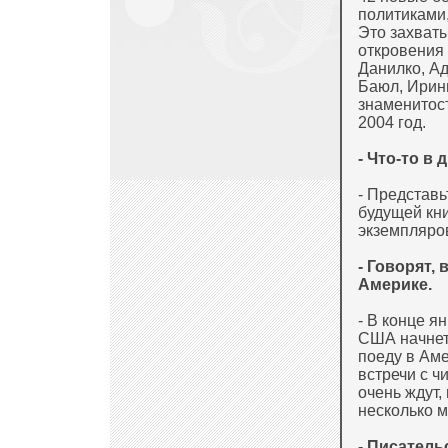
политиками,
Это захват
откровения
Данилко, А
Баюл, Ирин
знаменитост
2004 год.
- Что-то в
- Представь
будущей кн
экземпляров
- Говорят,
Америке.
- В конце я
США начнет
поеду в Аме
встречи с ч
очень ждут,
несколько м
- Писатель