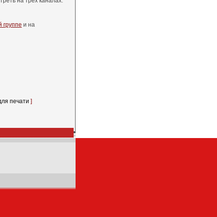
реть на трех каналах:
 группе
и на
для печати
]