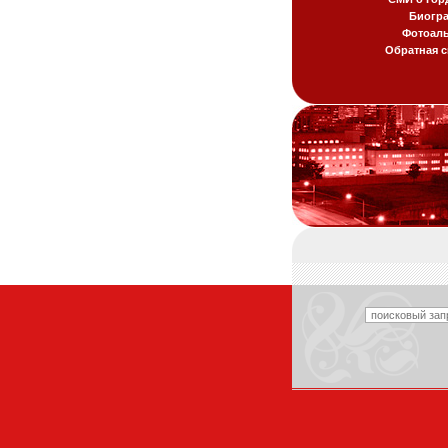
Биогр
Фотоал
Обратная с