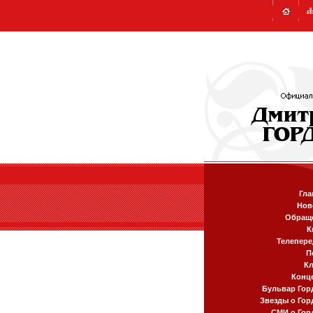
Гла
Нов
Обращ
К
Телепере
П
К
Конц
Бульвар Гор
Звезды о Гор
СМИ о Гор