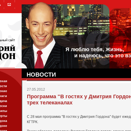
Я люблю тебя, Жизнь,
и надеюсь, что это вз
НОВОСТИ
вная
ости
27.05.2012
ение
Программа "В гостях у Дмитрия Гордо
ниги
дача
трех телеканалах
есни
липы
ерты
С 28 мая программа "В гостях у Дмитрия Гордона" будет еже
дона
КГТРК.
доне
доне