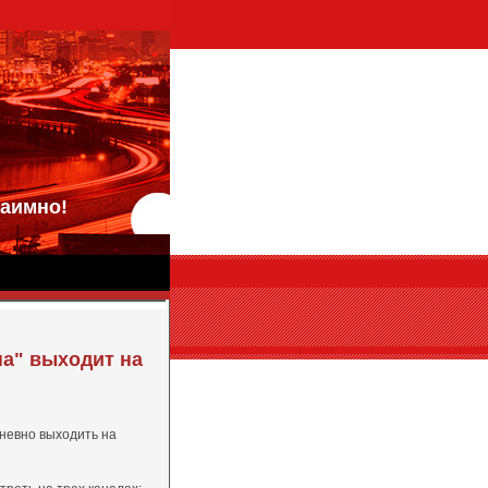
аимно!
на" выходит на
дневно выходить на