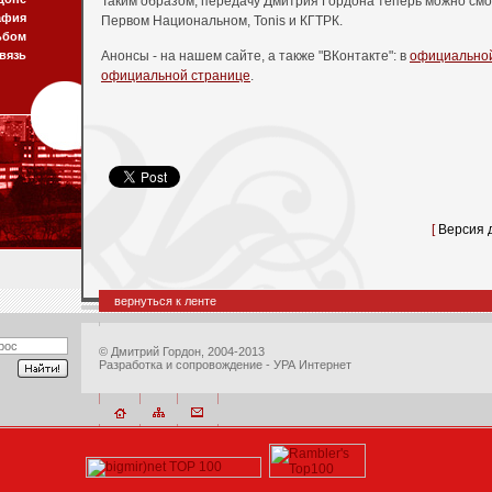
Таким образом, передачу Дмитрия Гордона теперь можно смот
афия
Первом Национальном, Tonis и КГТРК.
ьбом
вязь
Анонсы - на нашем сайте, а также "ВКонтакте": в
официальной
официальной странице
.
[
Версия 
вернуться к ленте
©
Дмитрий Гордон
, 2004-2013
Разработка и сопровождение - УРА Интернет