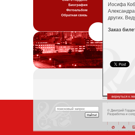
Иосифа Коб
Биография
Фотоальбом
Александра
Обратная связь
других. Ве
Заказ биле
вернуться к л
©
Дмитрий Гордо
Разработка и соп