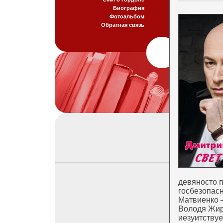
Биография
Фотоальбом
Обратная связь
девяносто 
госбезопас
Матвиенко —
Володя Жир
иезуитствует