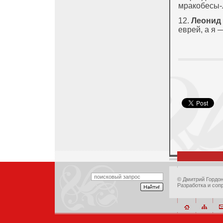
мракобесы-
12.
Леонид
еврей, а я 
©
Дмитрий Гордо
Разработка и соп