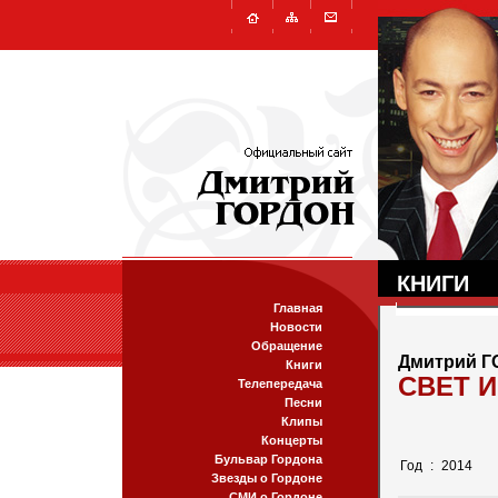
КНИГИ
Главная
Новости
Обращение
Дмитрий 
Книги
СВЕТ И
Телепередача
Песни
Клипы
Концерты
Бульвар Гордона
Год
:
2014
Звезды о Гордоне
СМИ о Гордоне