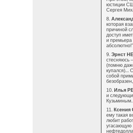
юстиции СШ
Сергея Мих
8.
Алексан
которая вза
причиной сл
доступ имет
и премьера 
абсолютно!
9.
Эрнст 
стесняюсь 
(помню даже
купался)...
собой прими
безобразен,
10.
Илья Р
и следующий
Кузьминым..
11.
Ксения
ему такая в
любит работ
угасающую 
нефтедоллар