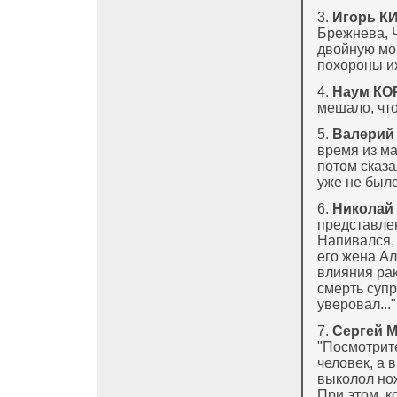
3.
Игорь К
Брежнева, Ч
двойную мор
похороны их
4.
Наум К
мешало, что
5.
Валерий
время из м
потом сказа
уже не был
6.
Никола
представлен
Напивался, 
его жена Ал
влияния рак
смерть супр
уверовал..."
7.
Сергей 
"Посмотрит
человек, а 
выколол нож
При этом, 