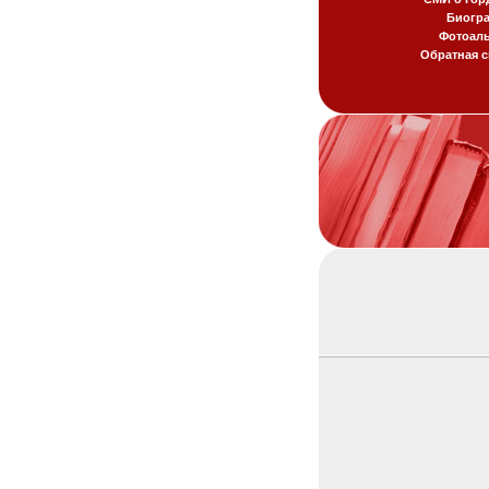
Биогр
Фотоал
Обратная с