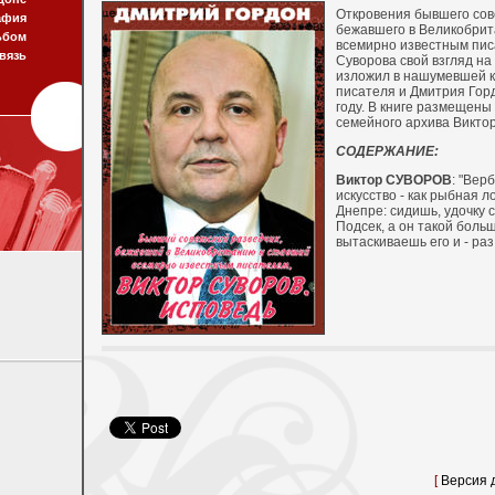
Откровения бывшего сове
афия
бежавшего в Великобрит
ьбом
всемирно известным пис
вязь
Суворова свой взгляд на
изложил в нашумевшей к
писателя и Дмитрия Гор
году. В книге размещен
семейного архива Викто
СОДЕРЖАНИЕ:
Виктор СУВОРОВ
: "Вер
искусство - как рыбная л
Днепре: сидишь, удочку с
Подсек, а он такой больш
вытаскиваешь его и - раз!
[
Версия 