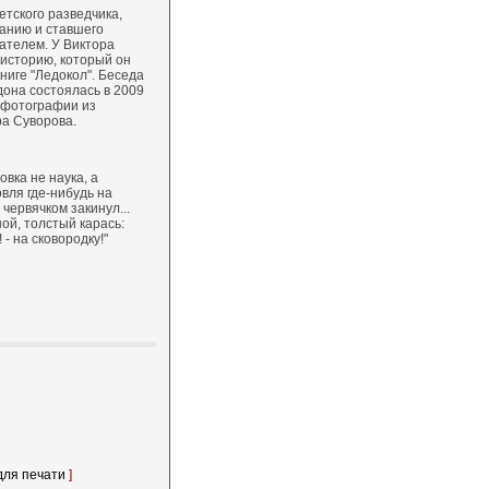
тского разведчика,
анию и ставшего
ателем. У Виктора
 историю, который он
ниге "Ледокол". Беседа
дона состоялась в 2009
ы фотографии из
ра Суворова.
бовка не наука, а
овля где-нибудь на
 червячком закинул...
ой, толстый карась:
 - на сковородку!"
для печати
]