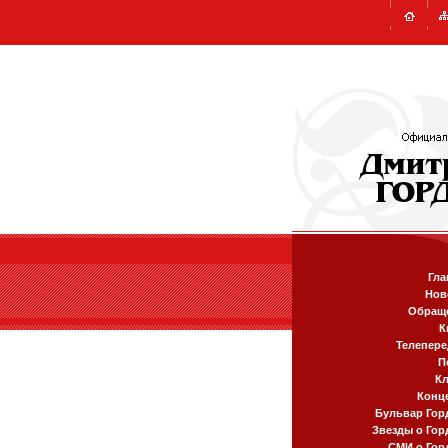
Гла
Нов
Обращ
К
Телепере
П
К
Конц
Бульвар Гор
Звезды о Гор
СМИ о Гор