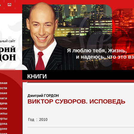
Я люблю тебя, Жизнь,
и надеюсь, что это вз
КНИГИ
вная
ости
ение
Дмитрий ГОРДОН
ниги
ВИКТОР СУВОРОВ. ИСПОВЕДЬ
дача
есни
липы
ерты
Год
:
2010
дона
доне
доне