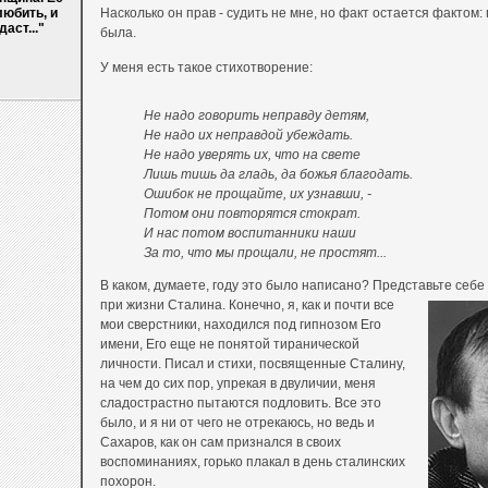
любить, и
Насколько он прав - судить не мне, но факт остается фактом:
аст..."
была.
У меня есть такое стихотворение:
Не надо говорить неправду детям,
Не надо их неправдой убеждать.
Не надо уверять их, что на свете
Лишь тишь да гладь, да божья благодать.
Ошибок не прощайте, их узнавши, -
Потом они повторятся стократ.
И нас потом воспитанники наши
За то, что мы прощали, не простят...
В каком, думаете, году это было написано? Представьте себе 
при жизни Сталина.
Конечно, я, как и почти все
мои сверстники, находился под гипнозом Его
имени, Его еще не понятой тиранической
личности. Писал и стихи, посвященные Сталину,
на чем до сих пор, упрекая в двуличии, меня
сладострастно пытаются подловить. Все это
было, и я ни от чего не отрекаюсь, но ведь и
Сахаров, как он сам признался в своих
воспоминаниях, горько плакал в день сталинских
похорон.