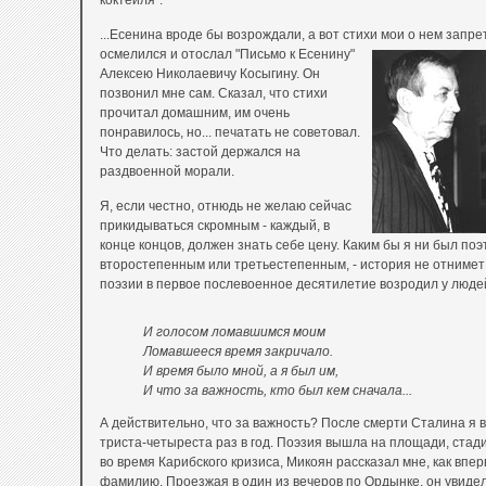
коктейля".
...Есенина вроде бы возрождали, а вот стихи мои о нем запр
осмелился и отослал
"Письмо к Есенину"
Алексею Николаевичу Косыгину. Он
позвонил мне сам. Сказал, что стихи
прочитал домашним, им очень
понравилось, но... печатать не советовал.
Что делать: застой держался на
раздвоенной морали.
Я, если честно, отнюдь не желаю сейчас
прикидываться скромным - каждый, в
конце концов, должен знать себе цену. Каким бы я ни был по
второстепенным или третьестепенным, - история не отнимет 
поэзии в первое послевоенное десятилетие возродил у люде
И голосом ломавшимся моим
Ломавшееся время закричало.
И время было мной, а я был им,
И что за важность, кто был кем сначала...
А действительно, что за важность? После смерти Сталина я 
триста-четыреста раз в год. Поэзия вышла на площади, стад
во время Карибского кризиса, Микоян рассказал мне, как вп
фамилию. Проезжая в один из вечеров по Ордынке, он увидел