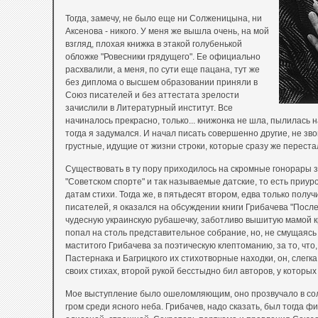
Тогда, замечу, не было еще ни Солженицына, ни
Аксенова - никого. У меня же вышла очень, на мой
взгляд, плохая книжка в этакой голубенькой
обложке "Ровесники грядущего". Ее официально
расхвалили, а меня, по сути еще пацана, тут же
без диплома о высшем образовании приняли в
Союз писателей и без аттестата зрелости
зачислили в Литературный институт. Все
начиналось прекрасно, только... книжонка не шла, пылилась 
тогда я задумался. И начал писать совершенно другие, не зв
грустные, идущие от жизни строки, которые сразу же переста
Существовать в ту пору приходилось на скромные гонорары з
"Советском спорте" и так называемые датские, то есть приу
датам стихи. Тогда же, в пятьдесят втором, едва только полу
писателей, я оказался на обсуждении книги Грибачева "После
чудесную украинскую рубашечку, заботливо вышитую мамой к
попал на столь представительное собрание, но, не смущаясь
маститого Грибачева за поэтическую клептоманию, за то, что,
Пастернака и Багрицкого их стихотворные находки, он, слегк
своих стихах, второй рукой бесстыдно бил авторов, у которых
Мое выступление было ошеломляющим, оно прозвучало в сол
гром среди ясного неба. Грибачев, надо сказать, был тогда ф