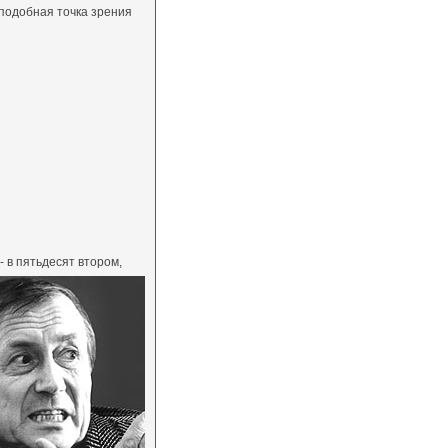
 подобная точка зрения
- в пятьдесят втором,