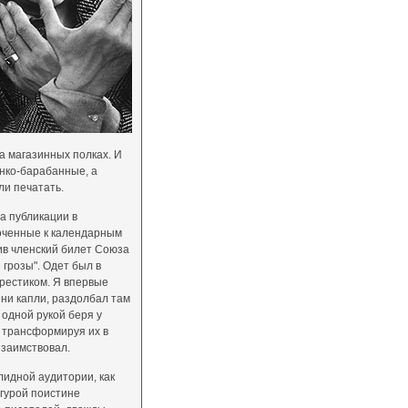
на магазинных полках. И
онко-барабанные, а
ли печатать.
а публикации в
роченные к календарным
чив членский билет Союза
 грозы". Одет был в
рестиком. Я впервые
 ни капли, раздолбал там
 одной рукой беря у
а трансформируя их в
 заимствовал.
идной аудитории, как
игурой поистине