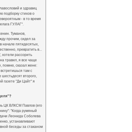
славословий и здравиц
ю подборку стихов о
невероятным - в то время
елага ГУЛАГ".
сенин. Туманов,
жду прочим, сидел за
, в начале пятидесятых,
ственно, превратить в...
, хотели рассорить
ина травил, я все чаще
, помню, сказал жене:
 встретишься там с
е шестьдесят второго,
й газете "Ди Цайт" я
деля"?
арь ЦК ВЛКСМ Павлов (его
енину": "Когда румяный
 подачи Леонида Соболева
шенко, устанавливают
ивной беседы за стаканом