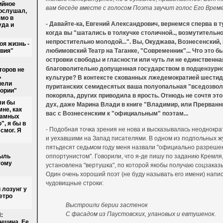
ийное
вам беседе вместе с голосом Поэта звучит голос Его Време
послушал,
ямо в
-
Давайте-ка, Евгений Александрович, вернемся сперва в т
уда и
когда вы "шатались в толкучке столичной.., возмутительн
непростительно молодой...". Вы, Окуджава, Вознесенский,
я жизнь -
твия"
любимовский Театр на Таганке, "Современник"... Что это б
островки свободы и гласности или чуть ли не единственн
благоволительно допущенная государством в подцензурн
оров не
ь
культуре? В контексте скованных лжедемократией шестид
нели
пуританских семидесятых ваша полуопальная "вседозвол
ории"
покоряла, других приводила в ярость. Отнюдь не сочтя это
ли бы
дух, даже Марина Влади в книге "Владимир, или Прерван
не, как
вас с Вознесенским к "официальным" поэтам...
ламных
", я бы в
- Подобная точка зрения не нова и высказывалась неоднократ
 смог. Я
и уехавшими на Запад писателями. В одном из подпольных жу
пятьдесят седьмом году меня назвали "официально разреше
ыль
оппортунистом". Говорили, что я-де пишу по заданию Кремля,
тому
установлена "вертушка", по которой якобы получаю соцзаказы
Один очень хороший поэт (не буду называть его имени) напис
чудовищные строки:
 лозунг у
етро
Выстроили берии застенок
С фасадом из Паустовских, улановых и евтушенок.
:
енщина. Ее