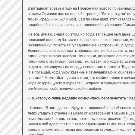
В пятьдесят третьем году на Первое мая вместо привычных 
вождям Симонов дал на первой странице "Ли-тературки" целу
любви, среди них был и мой. Сам по себе факт этот казался 
подобное было равносильно сегодняшней публикации "Архип
Не все, думаю, знают об этом, но тогда запрещен был даже Е
полезший поперед батька в хозрасчетное пекло, впервые, ме
"есенинщину", то есть за "упаднические настроения". И вдруг
Есенина начали возрождать официально, не без расчета, есте
административную оглоблю. Чиновники, делавшие его "своим"
покойного с честными поэтами. Тех, кстати, кто когда-то Есен
видел в президиумах по поводу есенинских торжеств. Тогда же
"Не посещай, когда умру, казенные отмечания моих юбилеев -
врагами". Может быть, даже с теми, кто клеймил меня в начал
когда во французском журнале "Экспресс" и западногерманско
опубликовал собственную автобиографию.
-
Ту, которую лишь недавно осмелилась перепечатать "Не
- Именно. Я никогда не забуду, как тогдашний первый секрет
легко угадать в строчке из моего стихотворения "Письмо к Ес
комсомольский вождь на нас, поэтов, кулаком грохочет...") с
начал в мой адрес "петь": "На переднем краю такие, как Евту
вместо пулеметного гнезда ресторанный столик для коллект