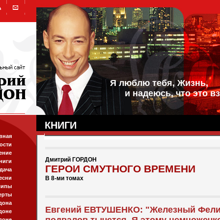
Я люблю тебя, Жизнь,
и надеюсь, что это вз
КНИГИ
вная
ости
ение
Дмитрий ГОРДОН
ниги
ГЕРОИ СМУТНОГО ВРЕМЕНИ
дача
есни
В 8-ми томах
липы
ерты
дона
Евгений ЕВТУШЕНКО: "Железный Фели
доне
доне