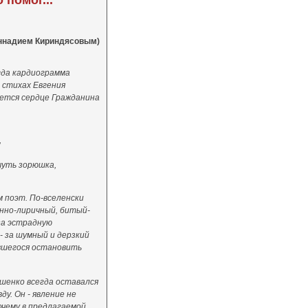
помог..."
еннадием Кириндясовым)
гда кардиограмма
в стихах Евгения
ется сердце Гражданина
,
чуть зорюшка,
м поэт. По-вселенски
нно-лиричный, битый-
за эстрадную
- за шумный и дерзкий
авшегося остановить
енко всегда оставался
ду. Он - явление не
очему в предлагаемой