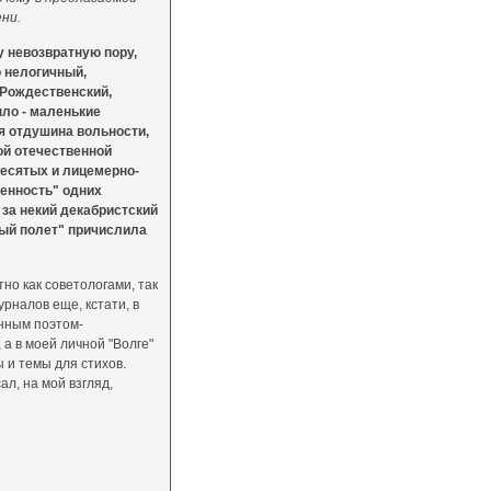
ни.
у невозвратную пору,
о нелогичный,
 Рождественский,
ыло - маленькие
ая отдушина вольности,
ой отечественной
есятых и лицемерно-
енность" одних
 за некий декабристский
ный полет" причислила
но как советологами, так
рналов еще, кстати, в
нным поэтом-
 а в моей личной "Волге"
 и темы для стихов.
ал, на мой взгляд,