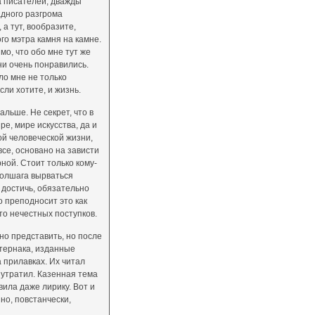
а писателей, дважды
дного разгрома
а тут, вообразите,
го мэтра камня на камне.
мо, что обо мне тут же
ни очень понравились.
ло мне не только
сли хотите, и жизнь.
альше. Не секрет, что в
е, мире искусства, да и
й человеческой жизни,
все, основано на зависти
ерной. Стоит только кому-
полшага вырваться
о достичь, обязательно
о преподносит это как
то нечестных поступков.
но представить, но после
тернака, изданные
 прилавках. Их читал
и утратил. Казенная тема
ила даже лирику. Вот и
но, повстанчески,