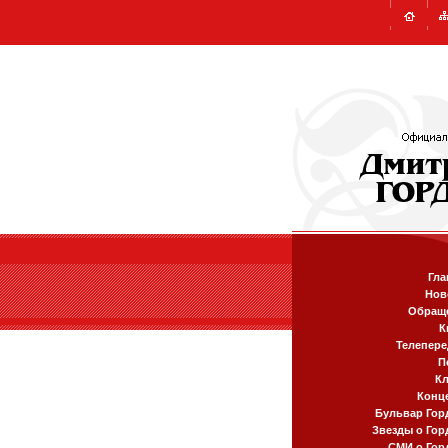
Гла
Нов
Обращ
К
Телепере
П
К
Конц
Бульвар Гор
Звезды о Гор
СМИ о Гор