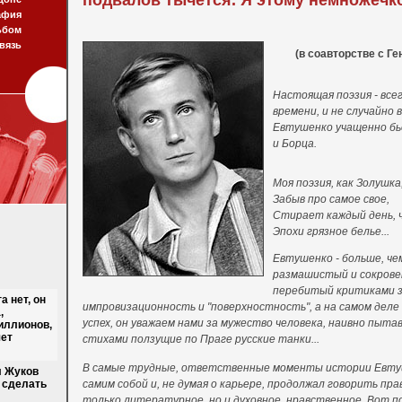
подвалов тычется. Я этому немножечко 
афия
ьбом
вязь
(в соавторстве с Г
Настоящая поэзия - все
времени, и не случайно 
Евтушенко учащенно бь
и Борца.
Моя поэзия, как Золушка
Забыв про самое свое,
Стирает каждый день, 
Эпохи грязное белье...
:
Евтушенко - больше, че
размашистый и сокрове
перебитый критиками 
 нет, он
импровизационность и "поверхностность", а на самом деле 
,
успех, он уважаем нами за мужество человека, наивно пыт
иллионов,
яет
стихами ползущие по Праге русские танки...
В самые трудные, ответственные моменты истории Евтуш
л Жуков
 сделать
самим собой и, не думая о карьере, продолжал говорить прав
только литературное, но и духовное, нравственное. Вот п