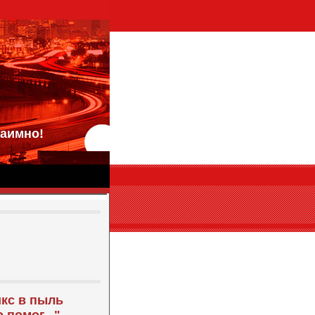
аимно!
кс в пыль