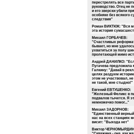
перестрелять все парт
руководство. Отец не 
и его зверски убили пр
особняке без всякого с
следствия"
Роман ВИКТЮК: "Вся мо
эта история сумасшес
Михаил ГОРБАЧЕВ:
"Счастливых реформат
бывает, но мне удалос
ухватиться за полу ши
пролетающей мимо ист
Андрей ДАНИЛКО: "Ес
Пугачева предложила м
Галкину: "Давай в рек
целях раздуем историю
этом не участвовал, не
не такой, мне стыдно!"
Евгений ЕВТУШЕНКО:
"Железный Феликс в п
подвалов тычется. Я э
немножечко помог..."
Михаил ЗАДОРНОВ:
"Единственный верный
нас на всех станциях м
висит: "Выхода нет"
Виктор ЧЕРНОМЫРДИН
"Скважина - она, как ж