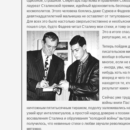
одиозной, страшной. Секретарь парткома и правления Союз
лауреат Сталинской премии, идейный вдохновитель беспоща
космополитов. Этого человека боялись даже Сурков и Фадеев, 
девятнадцатилетний мальчишка не оставляет от титулованно
Для всех это было настолько сверхъестественно и необъясни
пошел слух, будто Фадеев читал Сталину мои стихи,
и тому о
Это в итоге спас
репутацию, но, е
Теперь пойдем д
писательском мир
вообще в обычно
многое, если не 
- иногда, увы, ч
нибудь хоть на 
вперед и чего-т
находятся те, кт
результат каких-
Сейчас уже труд
войны книги Пас
ничтожным пятитысячным тиражом, подолгу залеживались на
узкий круг интеллектуалов, а простой народ доверие к поэзи
восхваления Сталина и обругивания "холодной войны" вытрав
получилось, что невинные стихи о любви звучали революцион
мятежно.