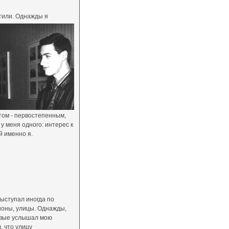
етили. Однажды я
этом - первостепенным,
у меня одного: интерес к
й именно я.
выступал иногда по
ионы, улицы. Однажды,
ервые услышал мою
, что улицу