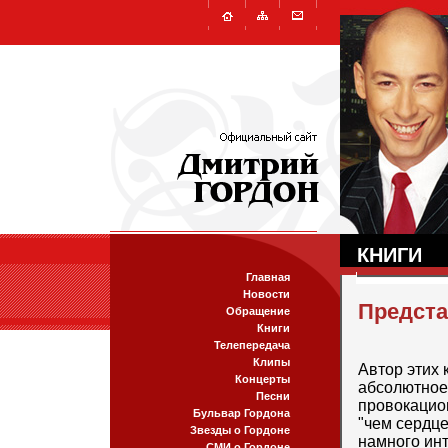
КНИГИ
Главная
Новости
Предста
Обращение
Книги
Телепередача
Клипы
Автор этих 
Концерты
абсолютное 
Песни
провокацион
Бульвар Гордона
"чем сердце
Звезды о Гордоне
намного инт
СМИ о Гордоне