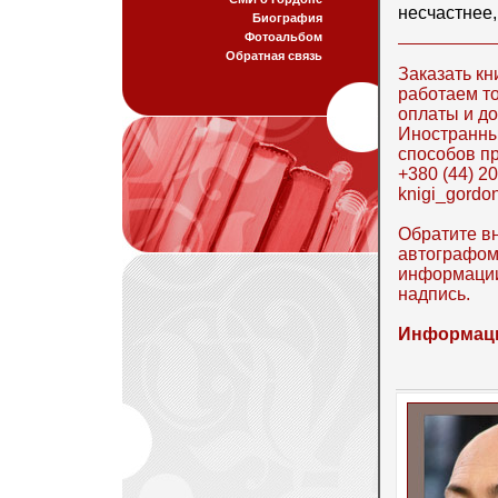
несчастнее,
Биография
Фотоальбом
Обратная связь
Заказать кн
работаем т
оплаты и до
Иностранны
способов п
+380 (44) 20
knigi_gordo
Обратите вн
автографом
информации.
надпись.
Информаци