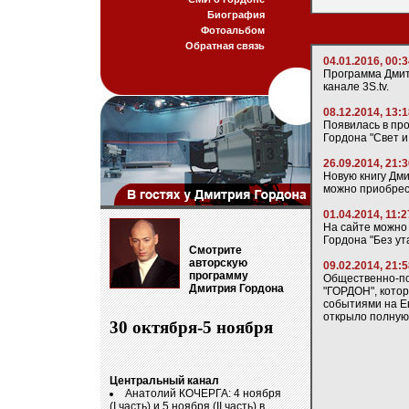
Биография
Фотоальбом
Обратная связь
04.01.2016, 00:
Программа Дмит
канале 3S.tv.
08.12.2014, 13:
Появилась в пр
Гордона "Свет и 
26.09.2014, 21:
Новую книгу Дм
можно приобрест
01.04.2014, 11:2
На сайте можно 
Гордона "Без ут
Смотрите
авторскую
09.02.2014, 21:
программу
Общественно-по
Дмитрия Гордона
"ГОРДОН", котор
событиями на Е
открыло полную
30 октября-5 ноября
Центральный канал
Анатолий КОЧЕРГА: 4 ноября
(I часть) и 5 ноября (II часть) в