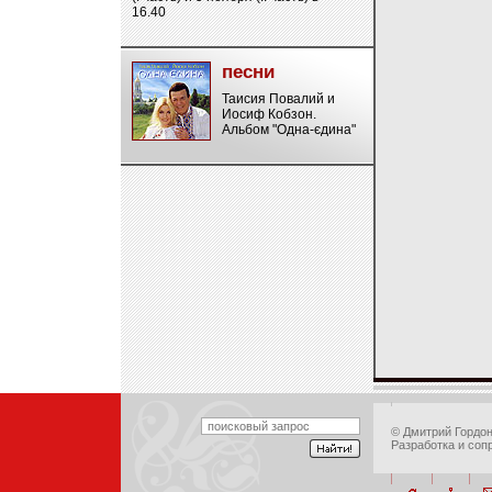
16.40
песни
Таисия Повалий и
Иосиф Кобзон.
Альбом "Одна-єдина"
©
Дмитрий Гордо
Разработка и соп