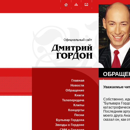
ОБРАЩЕ
Главная
Новости
Уважаемые чит
Обращение
Книги
Собственно, ид
Телепередача
"Бульвара Гордо
Клипы
катастрофическ
Концерты
Последним аргу
Песни
моего друга Ана
сказал он, как о
Бульвар Гордона
Звезды о Гордоне
СМИ о Гордоне